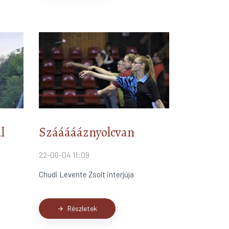
l
Száááááznyolcvan
22-06-04 11:09
Chudi Levente Zsolt interjúja
Részletek
arrow_forward