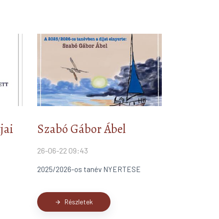
jai
Szabó Gábor Ábel
26-06-22 09:43
2025/2026-os tanév NYERTESE
Részletek
arrow_forward