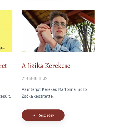
ret
A fizika Kerekese
21-06-16 11:32
Az interjút Kerekes Mártonnal Bozó
esült.
Zsóka készítette.
Részletek
arrow_forward