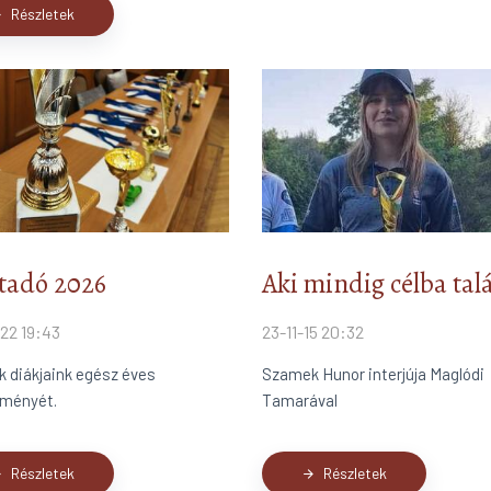
Részletek
ard
tadó 2026
Aki mindig célba talá
22 19:43
23-11-15 20:32
k diákjaink egész éves
Szamek Hunor interjúja Maglódi
tményét.
Tamarával
Részletek
Részletek
ard
arrow_forward