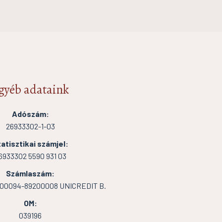
gyéb adataink
Adószám:
26933302-1-03
atisztikai számjel:
6933302 5590 931 03
Számlaszám:
000094-89200008 UNICREDIT B.
OM:
039196