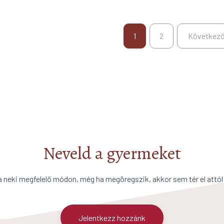
1
2
Következ
Neveld a gyermeket
a neki megfelelő módon, még ha megöregszik, akkor sem tér el attól
Jelentkezz hozzánk