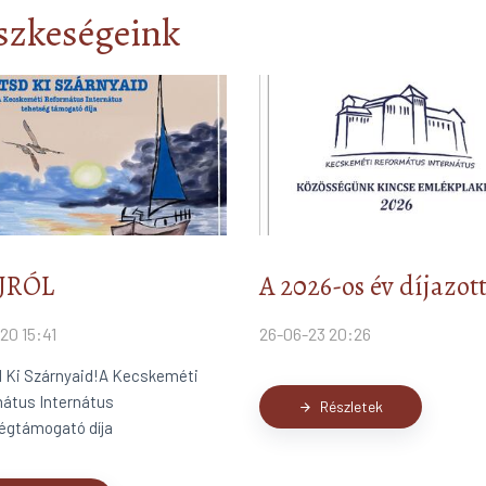
szkeségeink
ÍJRÓL
A 2026-os év díjazott
20 15:41
26-06-23 20:26
 Ki Szárnyaid!A Kecskeméti
átus Internátus
Részletek
arrow_forward
égtámogató díja