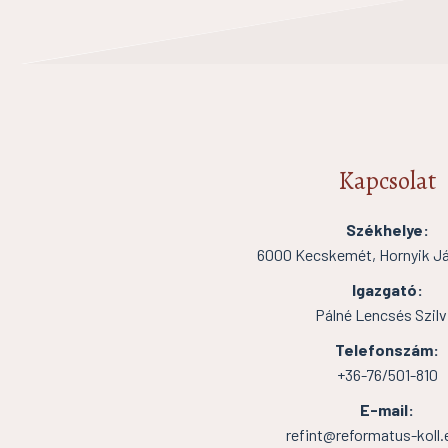
Kapcsolat
Székhelye:
6000 Kecskemét, Hornyik Ján
Igazgató:
Pálné Lencsés Szilv
Telefonszám:
+36-76/501-810
E-mail:
refint@reformatus-koll.