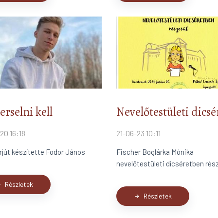
erselni kell
Nevelőtestületi dicsé
20 16:18
21-06-23 10:11
rjút készítette Fodor János
Fischer Boglárka Mónika
nevelőtestületi dícséretben rész
Részletek
ard
Részletek
arrow_forward