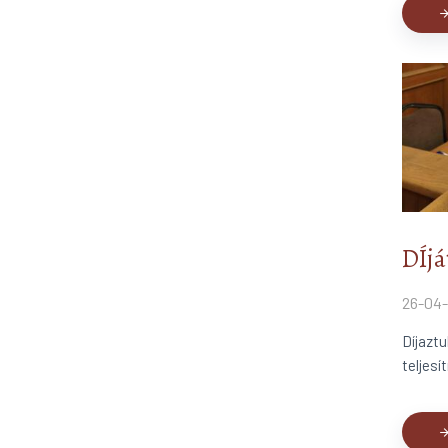
arrow_forw
DÍjá
26-04-
Díjaztu
teljesí
arrow_forw