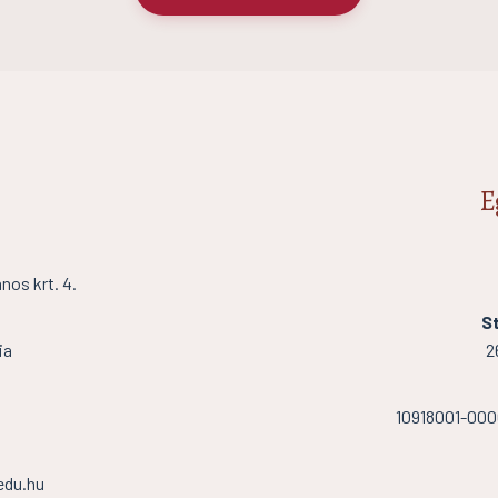
E
os krt. 4.
St
ia
2
10918001-00
edu.hu