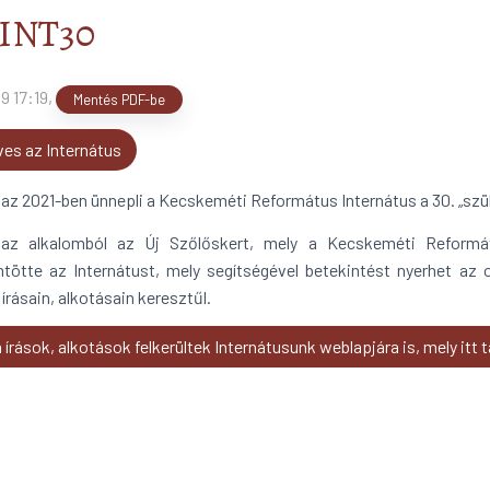
INT30
9 17:19
,
Mentés PDF-be
ves az Internátus
zaz 2021-ben ünnepli a Kecskeméti Református Internátus a 30. „szü
az alkalomból az Új Szőlőskert, mely a Kecskeméti Reformát
tötte az Internátust, mely segítségével betekintést nyerhet az
írásain, alkotásain keresztűl.
 írások, alkotások felkerültek Internátusunk weblapjára is, mely itt t