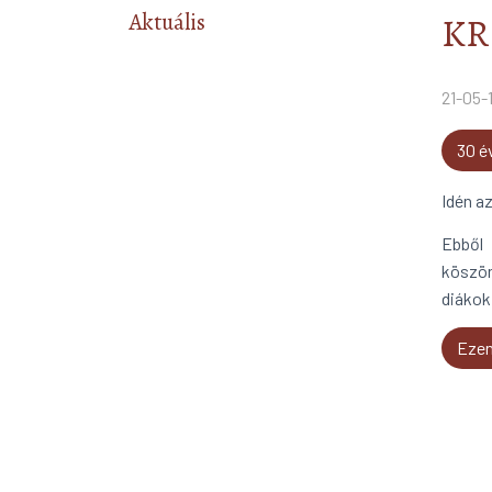
Aktuális
KR
21-05-1
30 é
Idén a
Ebből 
köszön
diákok 
Ezen