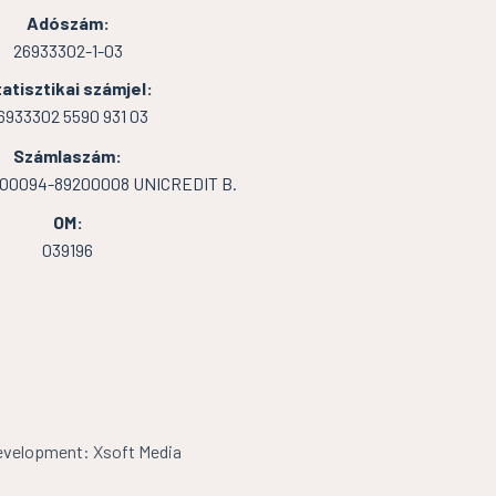
Adószám:
26933302-1-03
atisztikai számjel:
6933302 5590 931 03
Számlaszám:
000094-89200008 UNICREDIT B.
OM:
039196
velopment: Xsoft Media