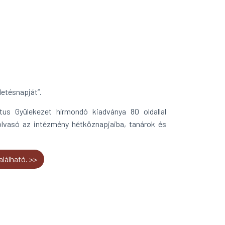
letésnapját”.
us Gyülekezet hírmondó kiadványa 80 oldallal
 olvasó az intézmény hétköznapjaiba, tanárok és
alálható. >>