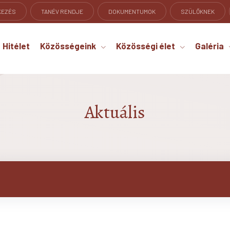
KEZÉS
TANÉV RENDJE
DOKUMENTUMOK
SZÜLŐKNEK
Hitélet
Közösségeink
Közösségi élet
Galéria
Aktuális