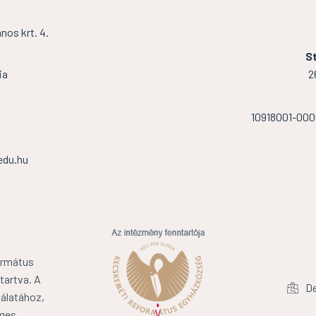
os krt. 4.
St
ia
2
10918001-00
edu.hu
ormátus
tartva. A
De
álatához,
ges.