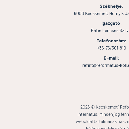
Székhelye:
6000 Kecskemét, Hornyik Ján
Igazgató:
Pálné Lencsés Szilv
Telefonszám:
+36-76/501-810
E-mail:
refint@reformatus-koll.
2026 © Kecskeméti Ref
Internátus. Minden jog fenn
weboldal tartalmának haszn
külön engedély szüksé