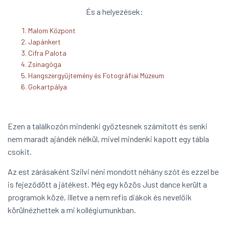
És a helyezések:
Malom Központ
Japánkert
Cifra Palota
Zsinagóga
Hangszergyűjtemény és Fotográfiai Múzeum
Gokartpálya
Ezen a találkozón mindenki győztesnek számított és senki
nem maradt ajándék nélkül, mivel mindenki kapott egy tábla
csokit.
Az est zárásaként Szilvi néni mondott néhány szót és ezzel be
is fejeződött a játékest. Még egy közös Just dance került a
programok közé, illetve a nem refis diákok és nevelőik
körülnézhettek a mi kollégiumunkban.