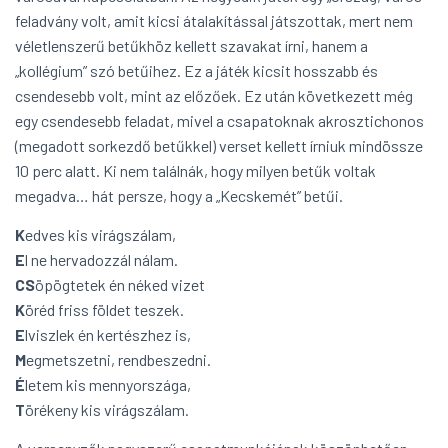
feladvány volt, amit kicsi átalakítással játszottak, mert nem
véletlenszerű betűkhöz kellett szavakat írni, hanem a
„kollégium” szó betűihez. Ez a játék kicsit hosszabb és
csendesebb volt, mint az előzőek. Ez után következett még
egy csendesebb feladat, mivel a csapatoknak akrosztichonos
(megadott sorkezdő betűkkel) verset kellett írniuk mindössze
10 perc alatt. Ki nem találnák, hogy milyen betűk voltak
megadva… hát persze, hogy a „Kecskemét” betűi.
K
edves kis virágszálam,
E
l ne hervadozzál nálam.
CS
öpögtetek én néked vizet
K
öréd friss földet teszek.
E
lviszlek én kertészhez is,
M
egmetszetni, rendbeszedni.
É
letem kis mennyországa,
T
örékeny kis virágszálam.