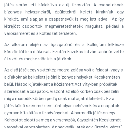
játék során lett kialakítva az új felosztás. A csapatoknak
bizonyos helyszínekről, épületekről kellett kirakniuk egy
kirakót, ami alapján a csapatnevük is meg lett adva. Az így
létrejött csoportok megmérettethették magukat, például a
városismeret és a költészet területén.
Az alkalom elején az igazgatónő és a kollégium lelkésze
köszöntötte a diákokat. Ezután Fazekas István tanár úr vette
át szót és megkezdődtek a játékok.
Az első játék egy vaktérkép megrajzolása volt a feladat, vagyis
a diákoknak be kellett jelölni bizonyos helyeket Kecskeméten
belül. Második játékként a közismert Activity-ben próbáltak
szerencsét a csapatok, viszont az első körben csak beszélni,
míg a második körben pedig csak mutogatni lehetett. Ez a
játék külső szemmel sem tűnt olyan nehéznek és a csapatok
gyorsan kitalálták a feladványokat. A harmadik játékon egy
Kahootot oldottak meg a versenyzők, úgyszintén Kecskemét
városával kapcsolatban. Az negyedik játék egy „Ország, város”