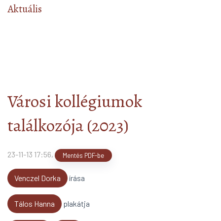
Aktuális
Városi kollégiumok
találkozója (2023)
23-11-13 17:56
,
Mentés PDF-be
Venczel Dorka
írása
Tálos Hanna
plakátja