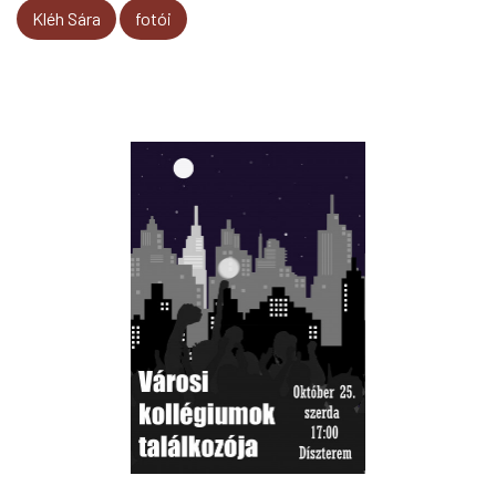
Kléh Sára
fotói