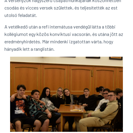
A versenyzők nagyszerű csapatmunkájának köszönhetően
csodás és vicces versek születtek, és teljesítették az est
utolsó feladatát.
A vetélkedő után a refi internátusa vendégül látta a többi
kollégiumot egy közös konviktusi vacsorán, és utána jött az
eredményhirdetés. Már mindenki izgatottan várta, hogy
hányadik lett a ranglistán.