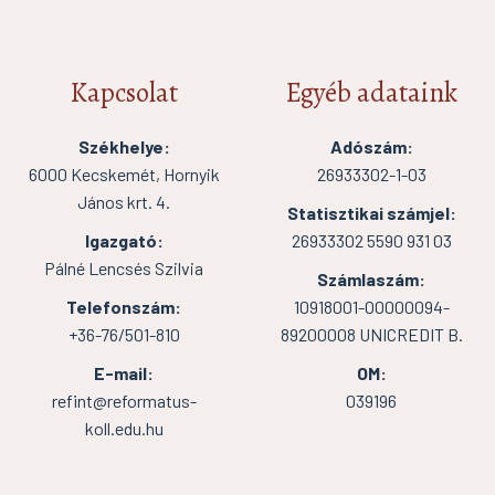
Kapcsolat
Egyéb adataink
Székhelye:
Adószám:
6000 Kecskemét, Hornyik
26933302-1-03
János krt. 4.
Statisztikai számjel:
Igazgató:
26933302 5590 931 03
Pálné Lencsés Szilvia
Számlaszám:
Telefonszám:
10918001-00000094-
+36-76/501-810
89200008 UNICREDIT B.
E-mail:
OM:
refint@reformatus-
039196
koll.edu.hu