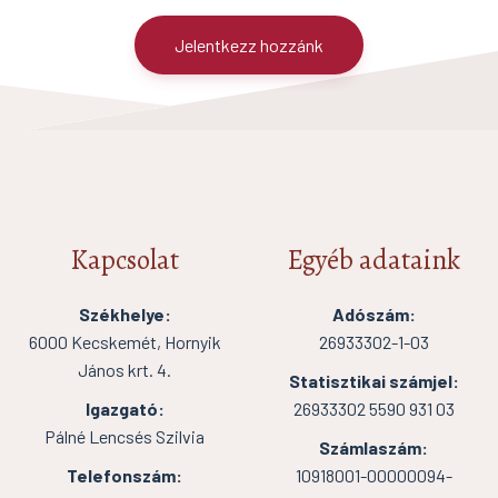
Jelentkezz hozzánk
Kapcsolat
Egyéb adataink
Székhelye:
Adószám:
6000 Kecskemét, Hornyik
26933302-1-03
János krt. 4.
Statisztikai számjel:
Igazgató:
26933302 5590 931 03
Pálné Lencsés Szilvia
Számlaszám:
Telefonszám:
10918001-00000094-