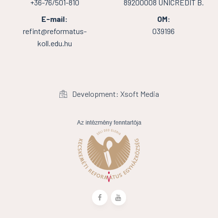
+36-76/501-810
89200008 UNICREDIT B.
E-mail:
OM:
refint@reformatus-
039196
koll.edu.hu
Development: Xsoft Media