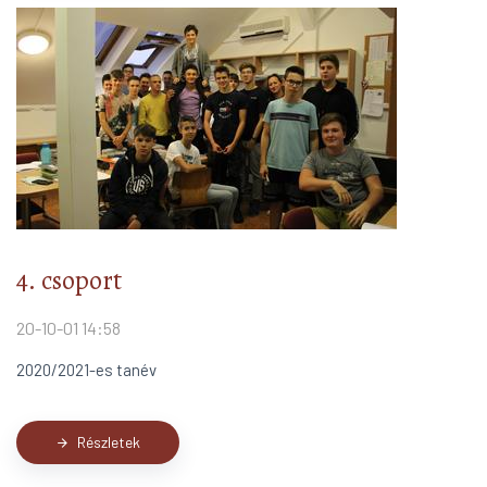
4. csoport
20-10-01 14:58
2020/2021-es tanév
Részletek
arrow_forward