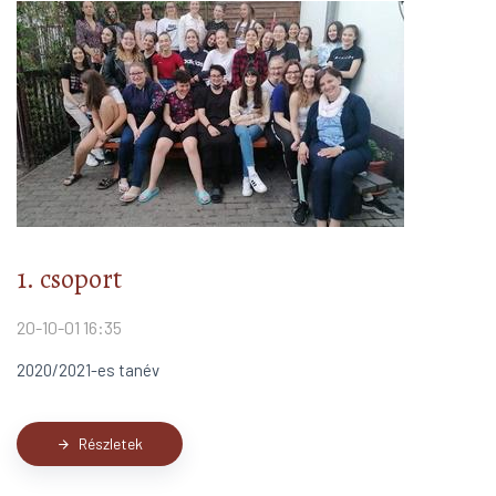
1. csoport
20-10-01 16:35
2020/2021-es tanév
Részletek
arrow_forward