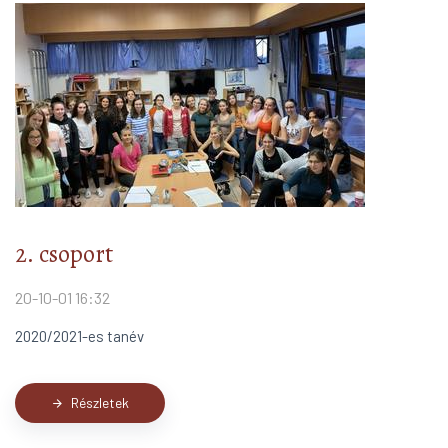
2. csoport
20-10-01 16:32
2020/2021-es tanév
Részletek
arrow_forward