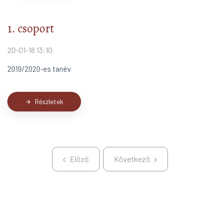
1. csoport
20-01-18 13:10
2019/2020-es tanév
Részletek
arrow_forward
Előző
Következő
Előző
Következő