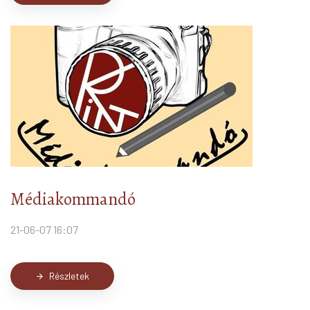
Médiakommandó
21-06-07 16:07
Részletek
arrow_forward