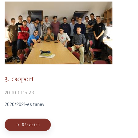
3. csoport
20-10-01 15:38
2020/2021-es tanév
Részletek
arrow_forward