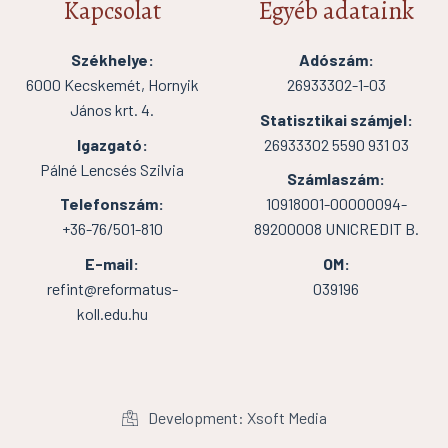
Kapcsolat
Egyéb adataink
Székhelye:
Adószám:
6000 Kecskemét, Hornyik
26933302-1-03
János krt. 4.
Statisztikai számjel:
Igazgató:
26933302 5590 931 03
Pálné Lencsés Szilvia
Számlaszám:
Telefonszám:
10918001-00000094-
+36-76/501-810
89200008 UNICREDIT B.
E-mail:
OM:
refint@reformatus-
039196
koll.edu.hu
Development: Xsoft Media