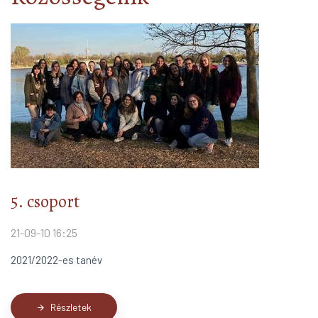
5. csoport
21-09-10 16:25
2021/2022-es tanév
Részletek
arrow_forward