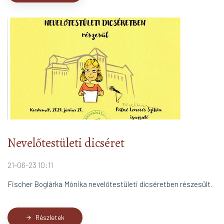
Nevelőtestületi dicséret
21-06-23 10:11
Fischer Boglárka Mónika nevelőtestületi dícséretben részesült.
Részletek
arrow_forward