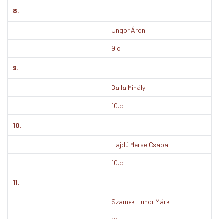
8.
Ungor Áron
9.d
9.
Balla Mihály
10.c
10.
Hajdú Merse Csaba
10.c
11.
Szamek Hunor Márk