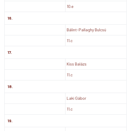
10.e
16.
Bálint-Pallaghy Bulcsú
11.c
17.
Kiss Balázs
11.c
18.
Laki Gábor
11.c
19.