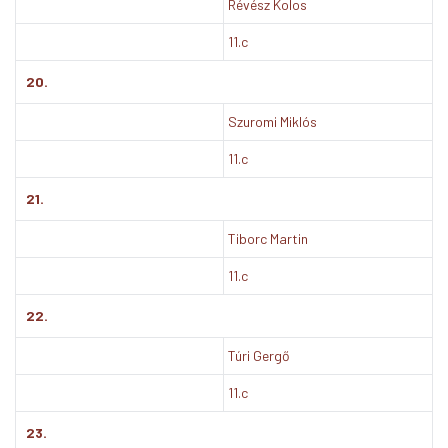
Révész Kolos
11.c
20.
Szuromi Miklós
11.c
21.
Tiborc Martin
11.c
22.
Túri Gergő
11.c
23.