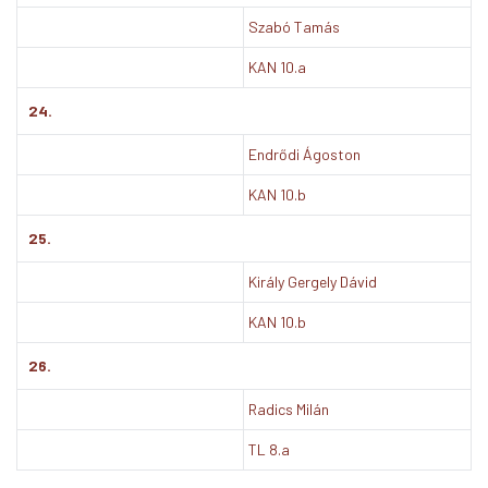
Szabó Tamás
KAN 10.a
24.
Endrődi Ágoston
KAN 10.b
25.
Király Gergely Dávid
KAN 10.b
26.
Radics Milán
TL 8.a