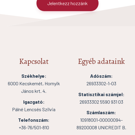
Jelentkezz hozzánk
Kapcsolat
Egyéb adataink
Székhelye:
Adószám:
6000 Kecskemét, Hornyik
26933302-1-03
János krt. 4.
Statisztikai számjel:
Igazgató:
26933302 5590 931 03
Pálné Lencsés Szilvia
Számlaszám:
Telefonszám:
10918001-00000094-
+36-76/501-810
89200008 UNICREDIT B.