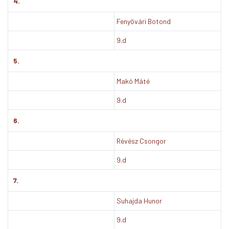
4.
Fenyővári Botond
9.d
5.
Makó Máté
9.d
6.
Révész Csongor
9.d
7.
Suhajda Hunor
9.d