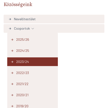
Közösségeink
Nevelőtestület
arrow_forward
Csoportok
arrow_forward
2025/26
arrow_forward
2024/25
arrow_forward
2023/24
arrow_forward
2022/23
arrow_forward
2021/22
arrow_forward
2020/21
arrow_forward
2019/20
arrow_forward