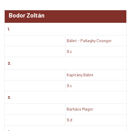
Bodor Zoltán
1.
Bálint - Pallaghy Csongor
9.c
2.
Kapitány Bálint
9.c
3.
Barhács Magor
9.d