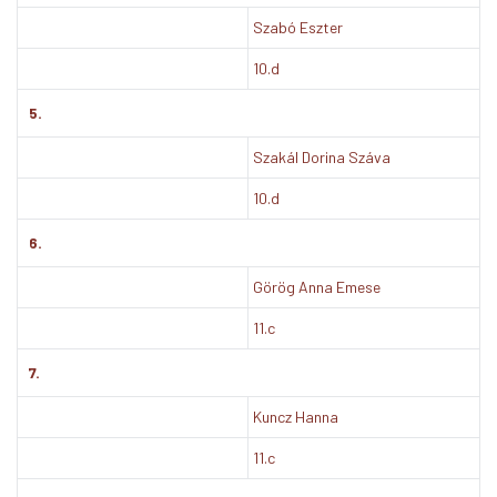
Szabó Eszter
10.d
5.
Szakál Dorina Száva
10.d
6.
Görög Anna Emese
11.c
7.
Kuncz Hanna
11.c