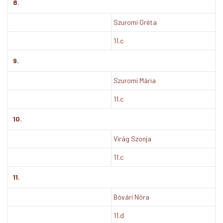
8.
Szuromi Gréta
11.c
9.
Szuromi Mária
11.c
10.
Virág Szonja
11.c
11.
Bóvári Nóra
11.d