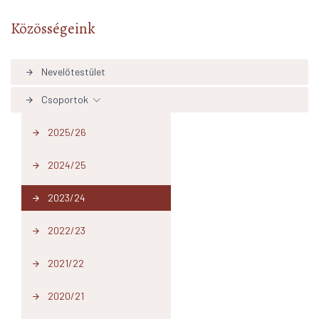
Közösségeink
Nevelőtestület
arrow_forward
Csoportok
arrow_forward
2025/26
arrow_forward
2024/25
arrow_forward
2023/24
arrow_forward
2022/23
arrow_forward
2021/22
arrow_forward
2020/21
arrow_forward