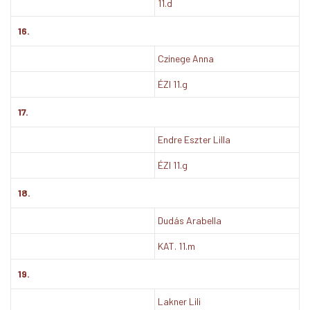
11.d
16.
Czinege Anna
ÉZI 11.g
17.
Endre Eszter Lilla
ÉZI 11.g
18.
Dudás Arabella
KAT. 11.m
19.
Lakner Lili