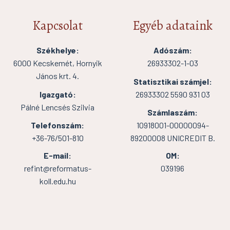
Kapcsolat
Egyéb adataink
Székhelye:
Adószám:
6000 Kecskemét, Hornyik
26933302-1-03
János krt. 4.
Statisztikai számjel:
Igazgató:
26933302 5590 931 03
Pálné Lencsés Szilvia
Számlaszám:
Telefonszám:
10918001-00000094-
+36-76/501-810
89200008 UNICREDIT B.
E-mail:
OM:
refint@reformatus-
039196
koll.edu.hu