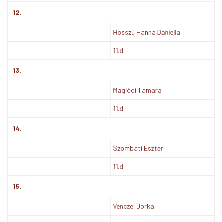
12.
Hosszú Hanna Daniella
11.d
13.
Maglódi Tamara
11.d
14.
Szombati Eszter
11.d
15.
Venczel Dorka