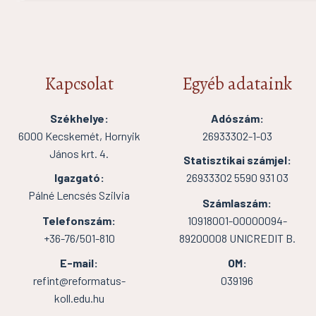
Kapcsolat
Egyéb adataink
Székhelye:
Adószám:
6000 Kecskemét, Hornyik
26933302-1-03
János krt. 4.
Statisztikai számjel:
Igazgató:
26933302 5590 931 03
Pálné Lencsés Szilvia
Számlaszám:
Telefonszám:
10918001-00000094-
+36-76/501-810
89200008 UNICREDIT B.
E-mail:
OM:
refint@reformatus-
039196
koll.edu.hu