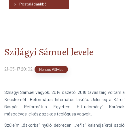
Postaládánkból
arrow_forward
Szilágyi Sámuel levele
21-05-17 20:02
,
Mentés PDF-be
Szilágyi Sámuel vagyok. 2014 őszétől 2018 tavaszáig voltam a
Kecskeméti Református Internátus la­kója. Jelenleg a Károli
Gáspár Református Egyetem Hittudományi Karának
másodéves lelkész szakos teológusa vagyok.
Szüleim „őskorba” nyúló debreceni „refis” kalandjaikról szóló