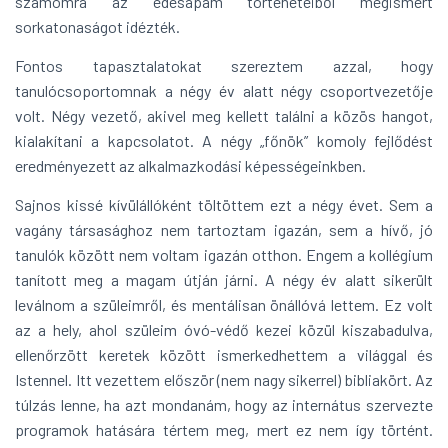
számomra az édesapám történeteiből megismert
sorkatonaságot idézték.
Fontos tapasztalatokat szereztem azzal, hogy
tanulócsoportomnak a négy év alatt négy csoport­vezetője
volt. Négy vezető, akivel meg kellett találni a közös hangot,
kialakítani a kapcsolatot. A négy „főnök” komoly fejlődést
eredményezett az alkalmazkodási képességeinkben.
Sajnos kissé kívülállóként töltöttem ezt a négy évet. Sem a
vagány társasághoz nem tartoztam igazán, sem a hívő, jó
tanulók között nem voltam igazán otthon. Engem a kollégium
tanított meg a magam útján járni. A négy év alatt sikerült
leválnom a szüleimről, és mentálisan önállóvá lettem. Ez volt
az a hely, ahol szüleim óvó-védő kezei közül kiszabadulva,
ellenőrzött keretek között ismerkedhettem a világgal és
Istennel. Itt vezettem először (nem nagy sikerrel) bibliakört. Az
túlzás lenne, ha azt mon­danám, hogy az internátus szervezte
programok hatására tértem meg, mert ez nem így történt.