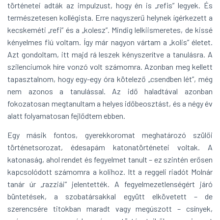
történetei adták az impulzust, hogy én is „refis” legyek. És
természetesen kollégista. Erre nagyszerű helynek ígérkezett a
kecskeméti „refi” és a „kolesz”. Mindig lelkiismeretes, de kissé
kényelmes fiú voltam. Így már nagyon vártam a „kolis” életet.
Azt gondoltam, itt majd rá leszek kényszerítve a tanulásra. A
szilenciumok híre vonzó volt szá­momra. Azonban meg kellett
tapasztalnom, hogy egy-egy óra kötelező „csendben lét”, még
nem azonos a tanulással. Az idő haladtával azonban
fokozatosan megtanultam a helyes időbeosztást, és a négy év
alatt folyamatosan fejlődtem ebben.
Egy másik fontos, gyerekkoromat meghatározó szülői
történetsorozat, édesapám katonatörténetei voltak. A
katonaság, ahol rendet és fegyelmet tanult – ez szintén erősen
kapcsolódott számomra a kolihoz. Itt a reggeli riadót Molnár
tanár úr „razziái” jelentették. A fegyelmezetlenségért járó
bünte­tések, a szobatársakkal együtt elkövetett – de
szerencsére titokban maradt vagy megúszott – csínyek,