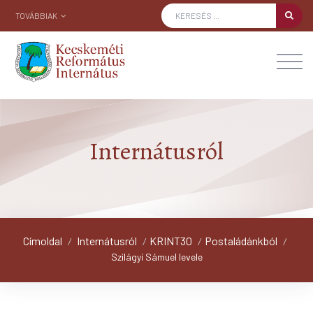
TOVÁBBIAK
Internátusról
Címoldal
Internátusról
KRINT30
Postaládánkból
/
/
/
/
Szilágyi Sámuel levele