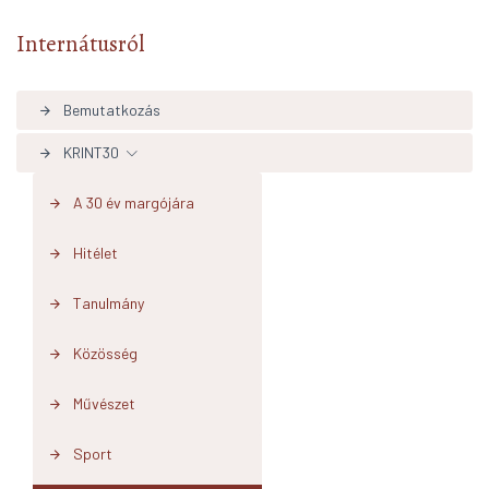
Internátusról
Bemutatkozás
arrow_forward
KRINT30
arrow_forward
A 30 év margójára
arrow_forward
Hitélet
arrow_forward
Tanulmány
arrow_forward
Közösség
arrow_forward
Művészet
arrow_forward
Sport
arrow_forward