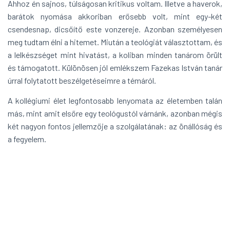
Ahhoz én sajnos, túlságosan kritikus voltam. Illetve a haverok,
barátok nyomása akkoriban erősebb volt, mint egy-két
csendesnap, dicsőítő este vonzereje. Azonban személyesen
meg tudtam élni a hitemet. Miután a teológiát választottam, és
a lelkészséget mint hivatást, a koliban minden tanárom örült
és támogatott. Különösen jól emlékszem Fazekas István tanár
úrral folytatott beszélgetéseimre a témáról.
A kollégiumi élet legfontosabb lenyomata az életemben talán
más, mint amit elsőre egy teológustól várnánk, azonban mégis
két nagyon fontos jellemzője a szolgálatának: az önállóság és
a fegyelem.