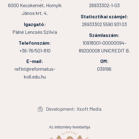
6000 Kecskemét, Hornyik
26933302-1-03
János krt. 4.
Statisztikai számjel:
Igazgató:
26933302 5590 931 03
Pálné Lencsés Szilvia
Számlaszám:
Telefonszám:
10918001-00000094-
+36-76/501-810
89200008 UNICREDIT B.
E-mail:
OM:
refint@reformatus-
039196
koll.edu.hu
Development: Xsoft Media