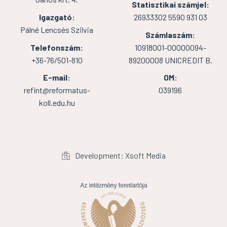
Statisztikai számjel:
Igazgató:
26933302 5590 931 03
Pálné Lencsés Szilvia
Számlaszám:
Telefonszám:
10918001-00000094-
+36-76/501-810
89200008 UNICREDIT B.
E-mail:
OM:
refint@reformatus-
039196
koll.edu.hu
Development: Xsoft Media