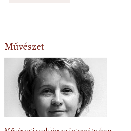
Művészet
Művészeti szakkör az internátusban