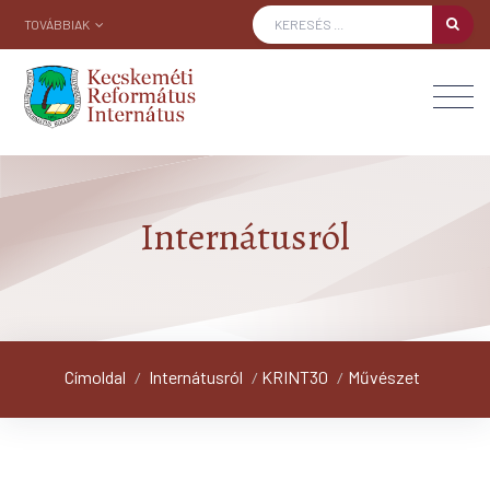
TOVÁBBIAK
Internátusról
Címoldal
Internátusról
KRINT30
Művészet
/
/
/