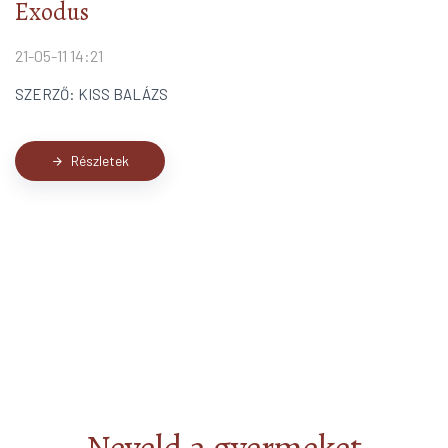
Exodus
21-05-11 14:21
SZERZŐ: KISS BALÁZS
Részletek
arrow_forward
Neveld a gyermeket