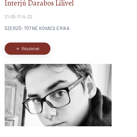
Interjú Darabos Lilivel
21-05-11 14:22
SZERZŐ: TÓTNÉ KOVÁCS ERIKA
Részletek
arrow_forward