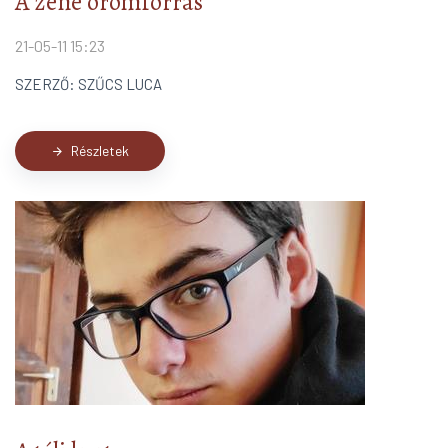
A zene örömforrás
21-05-11 15:23
SZERZŐ: SZŰCS LUCA
Részletek
arrow_forward