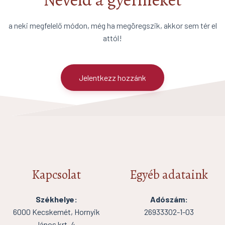
a neki megfelelő módon, még ha megöregszik, akkor sem tér el
attól!
Jelentkezz hozzánk
Kapcsolat
Egyéb adataink
Székhelye:
Adószám:
6000 Kecskemét, Hornyik
26933302-1-03
János krt. 4.