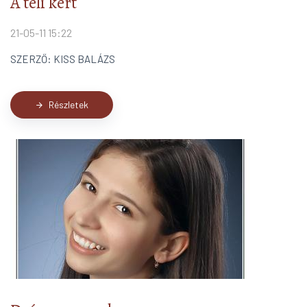
A téli kert
21-05-11 15:22
SZERZŐ: KISS BALÁZS
Részletek
arrow_forward