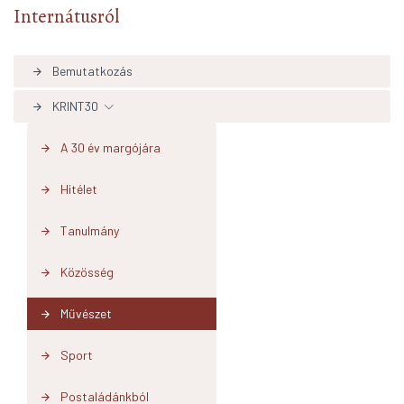
Internátusról
Bemutatkozás
arrow_forward
KRINT30
arrow_forward
A 30 év margójára
arrow_forward
Hitélet
arrow_forward
Tanulmány
arrow_forward
Közösség
arrow_forward
Művészet
arrow_forward
Sport
arrow_forward
Postaládánkból
arrow_forward