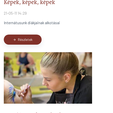
Képek, képek, képek
21-05-11 14:29
Internátusunk diákjainak alkotásai
Részletek
arrow_forward