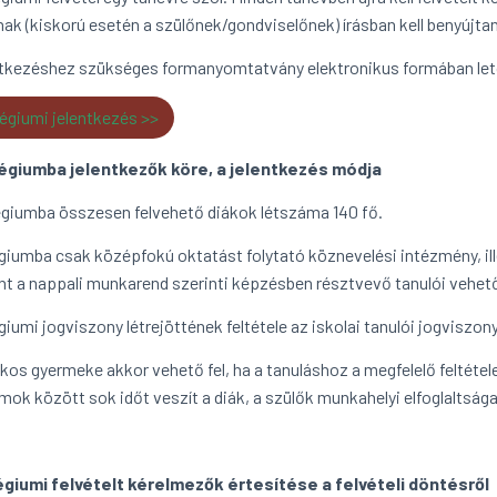
nak (kiskorú esetén a szülőnek/gondviselőnek) írásban kell benyújtan
ntkezéshez szükséges formanyomtatvány elektronikus formában letö
égiumi jelentkezés >>
égiumba jelentkezők köre, a jelentkezés módja
égiumba összesen felvehető diákok létszáma 140 fő.
égiumba csak középfokú oktatást folytató köznevelési intézmény, ill
nt a nappali munkarend szerinti képzésben résztvevő tanulói vehető
giumi jogviszony létrejöttének feltétele az iskolai tanulói jogviszon
akos gyermeke akkor vehető fel, ha a tanuláshoz a megfelelő feltétele
mok között sok időt veszít a diák, a szülők munkahelyi elfoglaltsága 
égiumi felvételt kérelmezők értesítése a felvételi döntésről