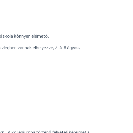
iskola könnyen elérhető.
szlegben vannak elhelyezve, 3-4-6 ágyas,
érni. A kollégiumba történő felvételi kérelmet a