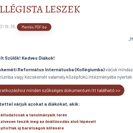
LLÉGISTA LESZEK
31 19:38
,
Mentés PDF-be
„M
lt Szülők! Kedves Diákok!
keméti Református Internátusba (Kollégiumba)
várjuk mindaz
iumba vagy Kecskemét valamely középfokú intézményébe nyertek fel
iratkozáshoz minden szükséges dokumentum itt található >>
ettel várjuk azokat a diákokat, akik:
céltudatosak a tanulmányaik terén
szívesen teszik meg az önállósodás első lépéseit
nyitottak új barátságok kötésére