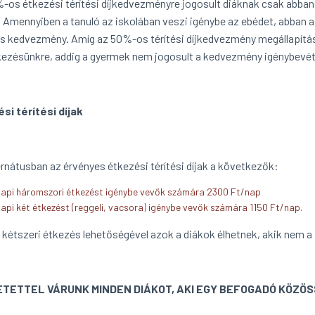
-os étkezési térítési díjkedvezményre jogosult diáknak csak abban
. Amennyiben a tanuló az iskolában veszi igénybe az ebédet, abban 
 kedvezmény. Amíg az 50%-os térítési díjkedvezmény megállapít
kezésünkre, addig a gyermek nem jogosult a kedvezmény igénybevét
si térítési díjak
ernátusban az érvényes étkezési térítési díjak a következők:
napi háromszori étkezést igénybe vevők számára 2300 Ft/nap
napi két étkezést (reggeli, vacsora) igénybe vevők számára 1150 Ft/nap.
i kétszeri étkezés lehetőségével azok a diákok élhetnek, akik nem 
TETTEL VÁRUNK MINDEN DIÁKOT, AKI EGY BEFOGADÓ KÖZÖS