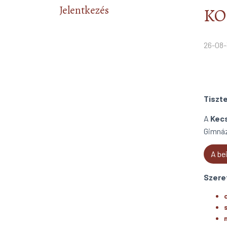
Jelentkezés
KO
26-08-
Tiszte
A
Kecs
Gimnáz
A be
Szeret