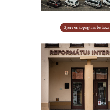
Gyere és kopogtass be hozz