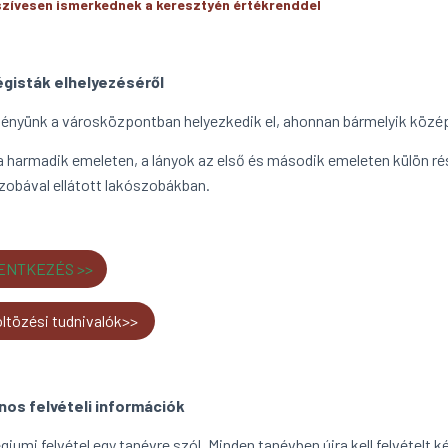
szívesen ismerkednek a keresztyén értékrenddel
égisták elhelyezéséről
ényünk a városközpontban helyezkedik el, ahonnan bármelyik közép
 a harmadik emeleten, a lányok az első és második emeleten külön ré
zobával ellátott lakószobákban.
ENTKEZÉS >>
ltözési tudnivalók>>
nos felvételi információk
giumi felvétel egy tanévre szól. Minden tanévben újra kell felvételt k