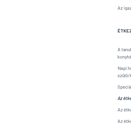
Az igaz
ÉTKE
A tanu
konyhá
Napi h
szülő/
Speciá
Az étke
Az étk
Az étk