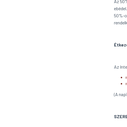
Az 50%
ebédel
50%-os
rendel
Étkezé
Az Int
(A nap
SZERE