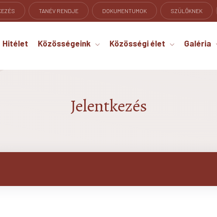
KEZÉS
TANÉV RENDJE
DOKUMENTUMOK
SZÜLŐKNEK
Hitélet
Közösségeink
Közösségi élet
Galéria
Jelentkezés