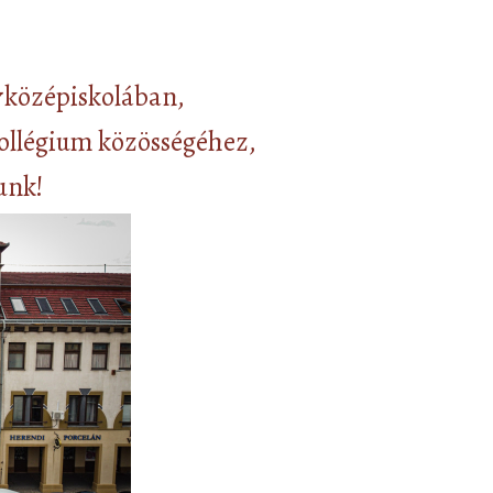
középiskolában,
kollégium közösségéhez,
unk!