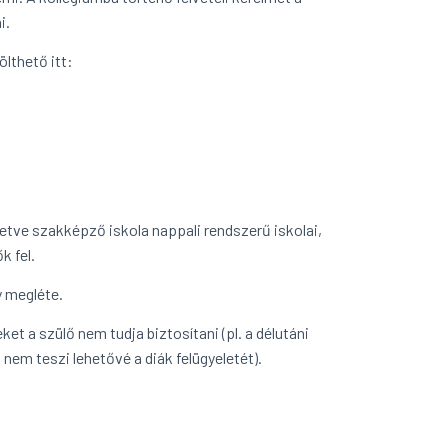
i.
lthető itt:
etve szakképző iskola nappali rendszerű iskolai,
k fel.
y megléte.
ket a szülő nem tudja biztosítani (pl. a délutáni
nem teszi lehetővé a diák felügyeletét).