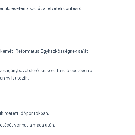
tanuló esetén a szülőt a felvételi döntésről.
cskeméti Református Egyházközségnek saját
yek igénybevételéről kiskorú tanuló esetében a
an nyilatkozik.
eghirdetett időpontokban.
ntetését vonhatja maga után.