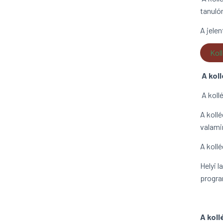
tanuló
A jele
Koll
A koll
A koll
A koll
valami
A kollé
Helyi l
progra
A koll