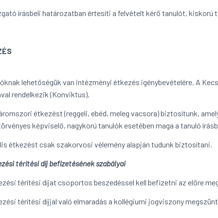
gató írásbeli határozatban értesíti a felvételt kérő tanulót, kiskorú 
ZÉS
lóknak lehetőségük van intézményi étkezés igénybevételére. A Ke
val rendelkezik (Konviktus).
áromszori étkezést (reggeli, ebéd, meleg vacsora) biztosítunk, amel
törvényes képviselő, nagykorú tanulók esetében maga a tanuló írásb
lis étkezést csak szakorvosi vélemény alapján tudunk biztosítani.
zési térítési díj befizetésének szabályai
ezési térítési díjat csoportos beszedéssel kell befizetni az előre m
ezési térítési díjjal való elmaradás a kollégiumi jogviszony megszü