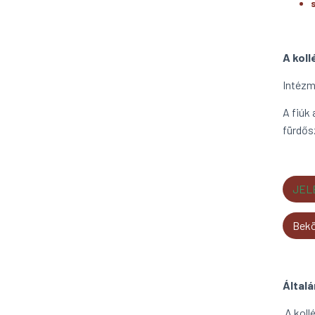
A koll
Intézm
A fiúk
fürdős
JEL
Bekö
Általá
A kollé