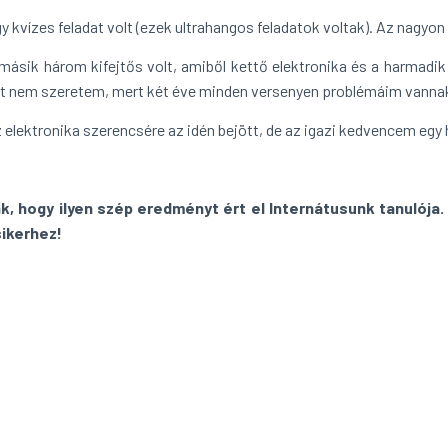
y kvízes feladat volt (ezek ultrahangos feladatok voltak). Az nagyon
másik három kifejtős volt, amiből kettő elektronika és a harmadik
t nem szeretem, mert két éve minden versenyen problémáim vannak
 elektronika szerencsére az idén bejött, de az igazi kedvencem egy 
k, hogy ilyen szép eredményt ért el Internátusunk tanulója
sikerhez!