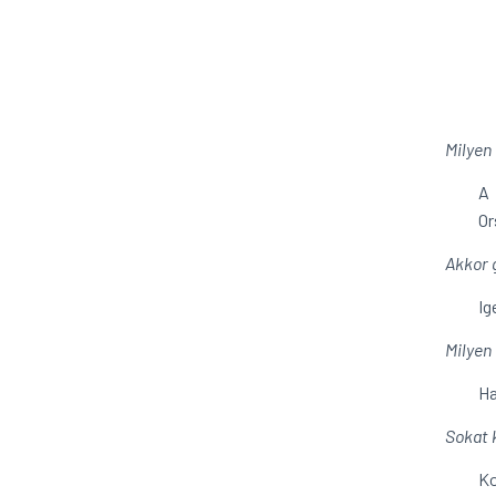
Milyen
A 
Or
Akkor 
Ig
Milyen
Ha
Sokat 
Ko