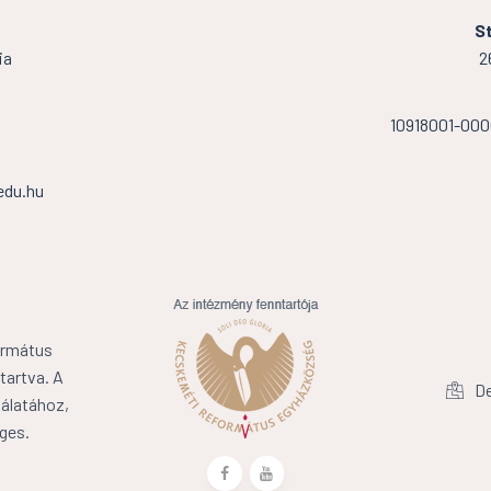
St
ia
2
10918001-00
edu.hu
ormátus
tartva. A
De
álatához,
ges.