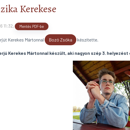
izika Kerekese
6 11:32
,
Mentés PDF-be
erjút Kerekes Mártonnal
Bozó Zsóka
készítette.
erjú Kerekes Mártonnal készült, aki nagyon szép 3. helyezést 