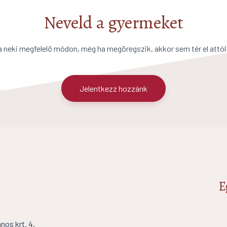
Neveld a gyermeket
a neki megfelelő módon, még ha megöregszik, akkor sem tér el attól
Jelentkezz hozzánk
E
os krt. 4.