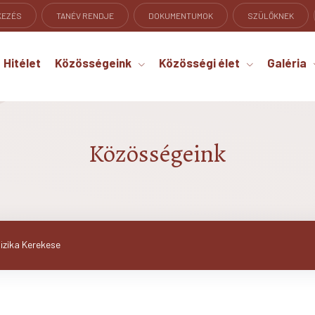
KEZÉS
TANÉV RENDJE
DOKUMENTUMOK
SZÜLŐKNEK
Hitélet
Közösségeink
Közösségi élet
Galéria
Közösségeink
fizika Kerekese