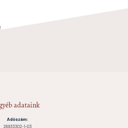
!
gyéb adataink
Adószám:
26933302-1-03