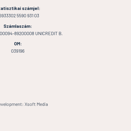
atisztikai számjel:
6933302 5590 931 03
Számlaszám:
000094-89200008 UNICREDIT B.
OM:
039196
velopment: Xsoft Media