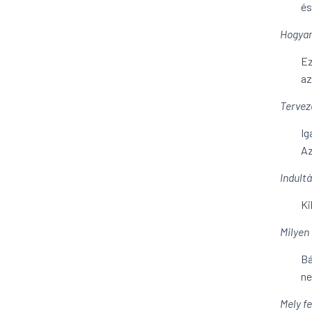
és
Hogyan
Ez
az
Terveze
Ig
Az
Indultá
Ki
Milyen
Bá
ne
Mely f