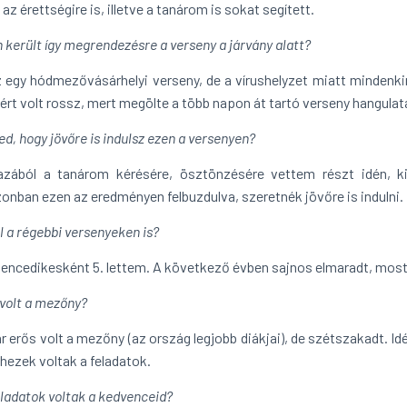
 az érettségire is, illetve a tanárom is sokat segített.
 került így megrendezésre a verseny a járvány alatt?
 egy hódmezővásárhelyi verseny, de a vírushelyzet miatt mindenkin
ért volt rossz, mert megölte a több napon át tartó verseny hangulat
d, hogy jövőre is indulsz ezen a versenyen?
azából a tanárom kérésére, ösztönzésére vettem részt idén, ki
onban ezen az eredményen felbuzdulva, szeretnék jövőre is indulni.
l a régebbi versenyeken is?
lencedikesként 5. lettem. A következő évben sajnos elmaradt, most
 volt a mezőny?
r erős volt a mezőny (az ország legjobb diákjai), de szétszakadt. Idé
hezek voltak a feladatok.
eladatok voltak a kedvenceid?