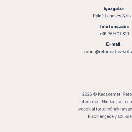
Igazgató:
Pálné Lencsés Szilv
Telefonszám:
+36-76/501-810
E-mail:
refint@reformatus-koll.
2026 © Kecskeméti Ref
Internátus. Minden jog fenn
weboldal tartalmának haszn
külön engedély szüksé