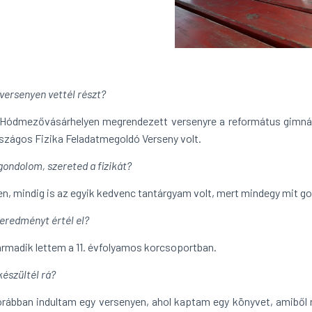
 versenyen vettél részt?
Hódmezővásárhelyen megrendezett versenyre a református gimnáz
szágos Fizika Feladatmegoldó Verseny volt.
gondolom, szereted a fizikát?
en, mindig is az egyik kedvenc tantárgyam volt, mert mindegy mit go
 eredményt értél el?
rmadik lettem a 11. évfolyamos korcsoportban.
készültél rá?
rábban indultam egy versenyen, ahol kaptam egy könyvet, amiből 