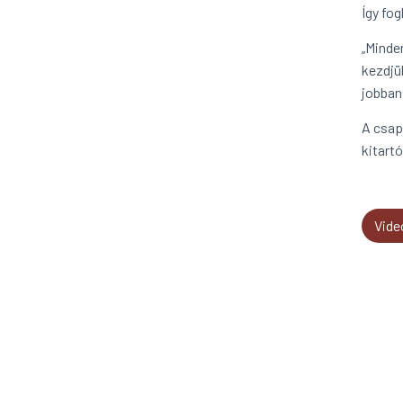
Így fog
„Minden
kezdjük
jobban
A csap
kitart
Vide