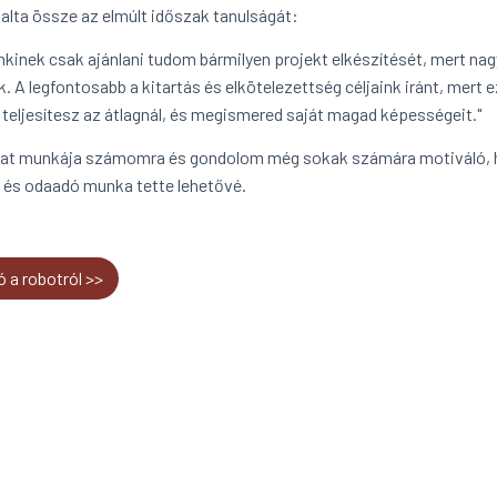
lalta össze az elmúlt időszak tanulságát:
kinek csak ajánlani tudom bármilyen projekt elkészítését, mert nagyon
. A legfontosabb a kitartás és elkötelezettség céljaink iránt, mert 
 teljesítesz az átlagnál, és megismered saját magad képességeit."
at munkája számomra és gondolom még sokak számára motiváló, his
ó és odaadó munka tette lehetővé.
ó a robotról >>