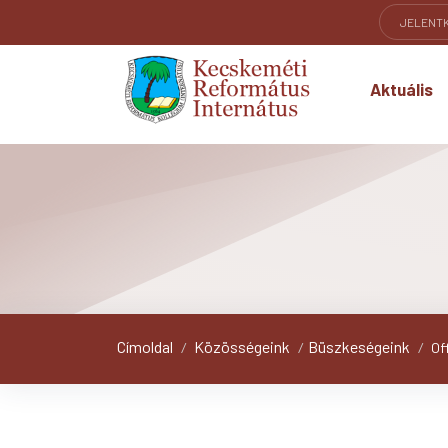
JELENT
Aktuális
Címoldal
Közösségeink
Büszkeségeink
/
/
/
Of