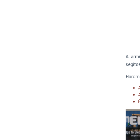
A járm
segíts
Három 
É