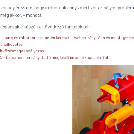
zor úgy éreztem, hogy a robotnak annyi, mert voltak súlyos problémá
 még akkor. – mondta.
mégiscsak elkészült a következő funkciókkal:
Kis autó és robotkar interneten keresztüli webes irányítása és megfigyelés
Vonalkövetés
Ütközésmegakadályozás
Szinte bárhonnan irányítható megfelelő internetkapcsolattal