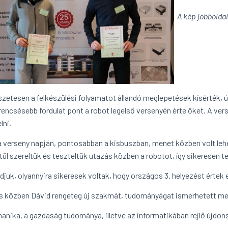
A kép jobboldal
zetesen a felkészülési folyamatot állandó meglepetések kísérték, 
rencsésebb fordulat pont a robot legelső versenyén érte őket. A vers
lni.
 a verseny napján, pontosabban a kisbuszban, menet közben volt lehe
ül szereltük és teszteltük utazás közben a robotot, így sikeresen te
djuk, olyannyira sikeresek voltak, hogy országos 3. helyezést értek e
s közben Dávid rengeteg új szakmát, tudományágat ismerhetett me
anika, a gazdaság tudománya, illetve az informatikában rejlő újdon