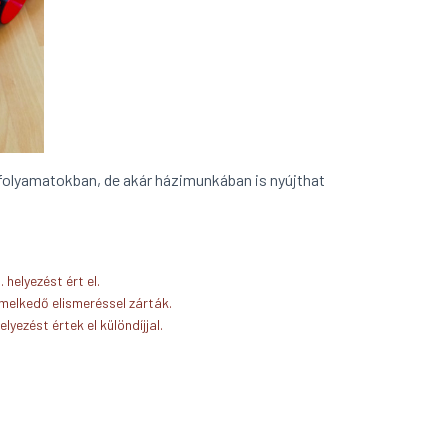
i folyamatokban, de akár házimunkában is nyújthat
helyezést ért el.
melkedő elismeréssel zárták.
lyezést értek el különdíjjal.