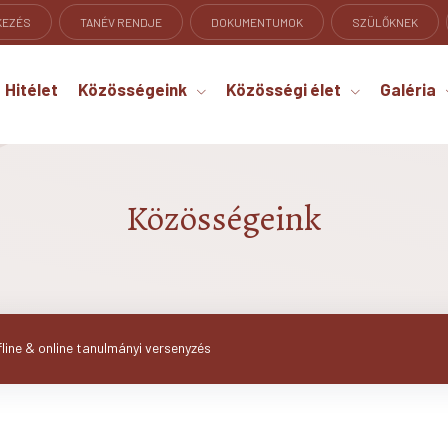
KEZÉS
TANÉV RENDJE
DOKUMENTUMOK
SZÜLŐKNEK
Hitélet
Közösségeink
Közösségi élet
Galéria
Közösségeink
fline & online tanulmányi versenyzés