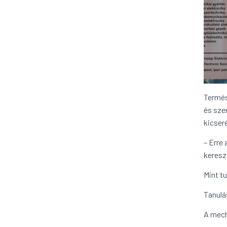
Termés
és sze
kicseré
– Erre
kereszt
Mint tu
Tanulá
A mech