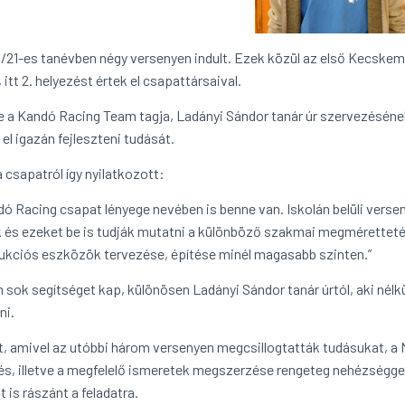
/21-es tanévben négy versenyen indult. Ezek közül az első Kecs
, itt 2. helyezést értek el csapattársaival.
e a Kandó Racing Team tagja, Ladányi Sándor tanár úr szervezésének
 el igazán fejleszteni tudását.
 csapatról így nyilatkozott:
dó Racing csapat lényege nevében is benne van. Iskolán belüli vers
 és ezeket be is tudják mutatni a különböző szakmai megmérettetés
ukciós eszközök tervezése, építése minél magasabb szinten.”
sok segítséget kap, különösen Ladányi Sándor tanár úrtól, aki nélkül
ni.
t, amivel az utóbbi három versenyen megcsillogtatták tudásukat, a Mu
és, illetve a megfelelő ismeretek megszerzése rengeteg nehézséggel
t is rászánt a feladatra.