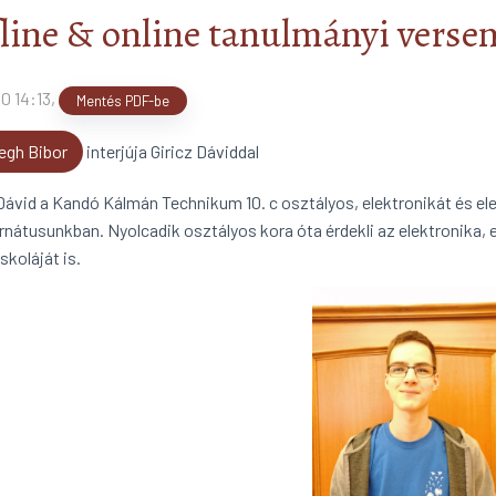
line & online tanulmányi verse
0 14:13
,
Mentés PDF-be
gh Bibor
interjúja Giricz Dáviddal
 Dávid a Kandó Kálmán Technikum 10. c osztályos, elektronikát és ele
ernátusunkban. Nyolcadik osztályos kora óta érdekli az elektronika, 
skoláját is.