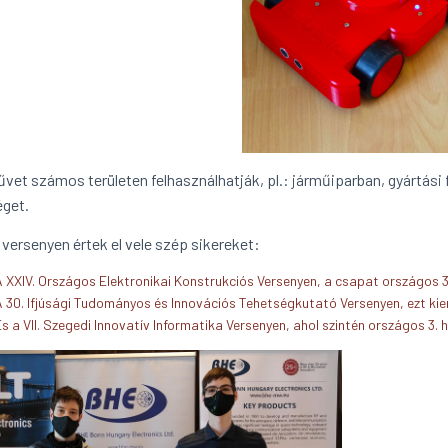
űvet számos területen felhasználhatják, pl.: járműiparban, gyártás
éget.
versenyen értek el vele szép sikereket:
A XXIV. Országos Elektronikai Konstrukciós Versenyen, a csapat országos 3. 
A 30. Ifjúsági Tudományos és Innovációs Tehetségkutató Versenyen, ezt kie
s a VII. Szegedi Innovatív Informatika Versenyen, ahol szintén országos 3. he