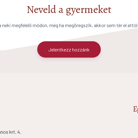
Neveld a gyermeket
a neki megfelelő módon, még ha megöregszik, akkor sem tér el attól
Jelentkezz hozzánk
E
os krt. 4.