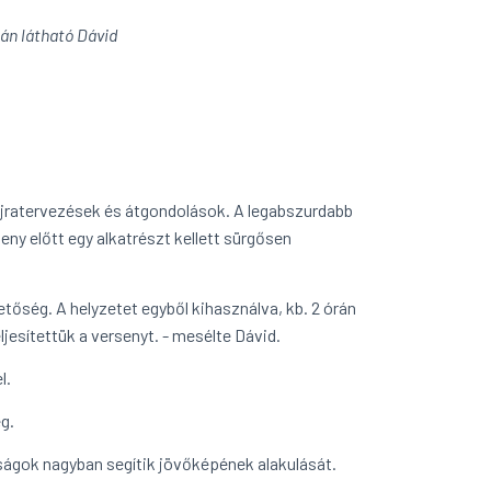
án látható Dávid
újratervezések és átgondolások. A legabszurdabb
eny előtt egy alkatrészt kellett sürgősen
tőség. A helyzetet egyből kihasználva, kb. 2 órán
ljesítettük a versenyt. - mesélte Dávid.
l.
g.
ságok nagyban segítik jövőképének alakulását.