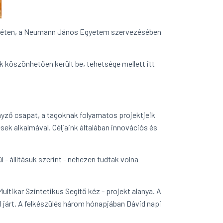
keméten, a Neumann János Egyetem szervezésében
 köszönhetően került be, tehetsége mellett itt
enyző csapat, a tagoknak folyamatos projektjeik
ek alkalmával. Céljaink általában innovációs és
 - állításuk szerint - nehezen tudtak volna
ltikar Szintetikus Segítő kéz - projekt alanya. A
 járt. A felkészülés három hónapjában Dávid napi