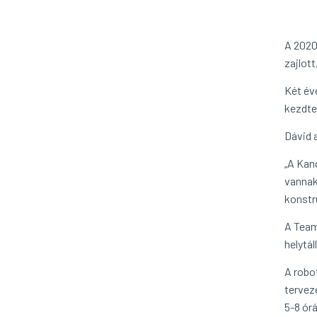
A 2020
zajlott
Két év
kezdte
Dávid a
„A Kan
vannak
konstr
A Team 
helytáll
A robo
tervez
5-8 órá