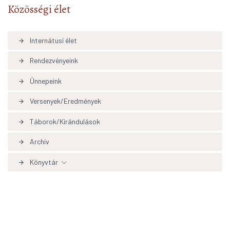
Közösségi élet
Internátusi élet
arrow_forward
Rendezvényeink
arrow_forward
Ünnepeink
arrow_forward
Versenyek/Eredmények
arrow_forward
Táborok/Kirándulások
arrow_forward
Archív
arrow_forward
Könyvtár
arrow_forward
Könyvtári hírek aktualítások
arrow_forward
Adatbázisok, linkek
arrow_forward