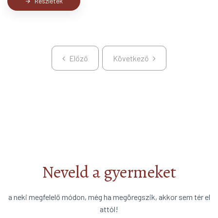
Részletek
arrow_forward
Előző
Következő
Előző
Következő
Neveld a gyermeket
a neki megfelelő módon, még ha megöregszik, akkor sem tér el
attól!