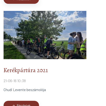
Kerékpártúra 2021
21-06-16 10:38
Chudi Levente beszámolója
Részletek
arrow_forward