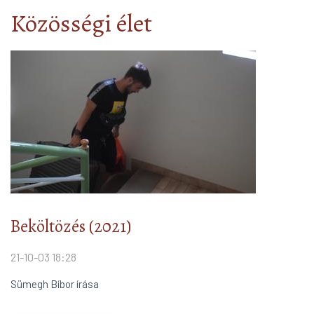
Mit olvasunk?!
arrow_forward
Közösségi élet
Beköltözés (2021)
21-10-03 18:28
Sümegh Bíbor írása