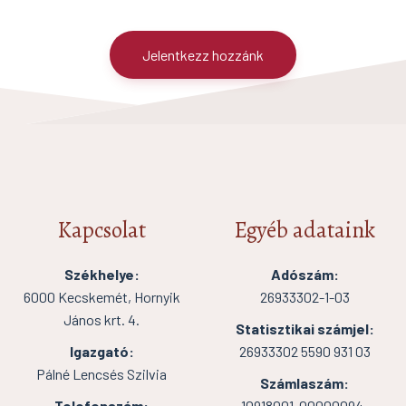
Jelentkezz hozzánk
Kapcsolat
Egyéb adataink
Székhelye:
Adószám:
6000 Kecskemét, Hornyik
26933302-1-03
János krt. 4.
Statisztikai számjel:
Igazgató:
26933302 5590 931 03
Pálné Lencsés Szilvia
Számlaszám:
Telefonszám:
10918001-00000094-