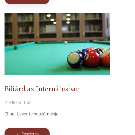
Biliárd az Internátusban
21-06-16 11:56
Chudi Levente beszámolója
Részletek
arrow_forward