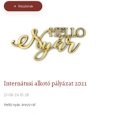
Részletek
arrow_forward
Internátusi alkotó pályázat 2021
21-06-24 10:26
Helló nyár, érezz rá!