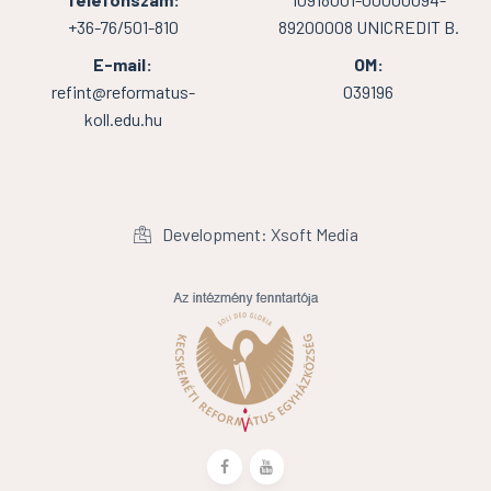
+36-76/501-810
89200008 UNICREDIT B.
E-mail:
OM:
refint@reformatus-
039196
koll.edu.hu
Development: Xsoft Media