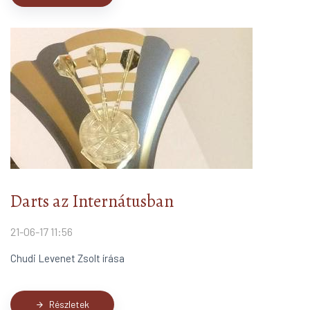
Darts az Internátusban
21-06-17 11:56
Chudi Levenet Zsolt írása
Részletek
arrow_forward