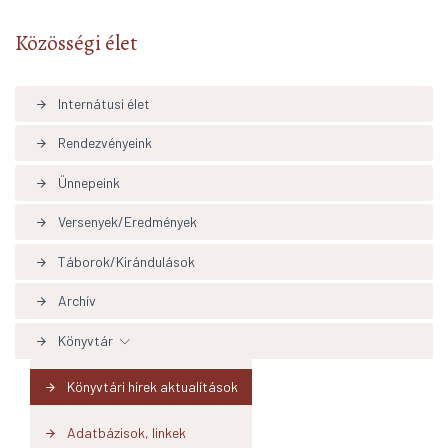
Közösségi élet
Internátusi élet
arrow_forward
Rendezvényeink
arrow_forward
Ünnepeink
arrow_forward
Versenyek/Eredmények
arrow_forward
Táborok/Kirándulások
arrow_forward
Archív
arrow_forward
Könyvtár
arrow_forward
Könyvtári hírek aktualítások
arrow_forward
Adatbázisok, linkek
arrow_forward