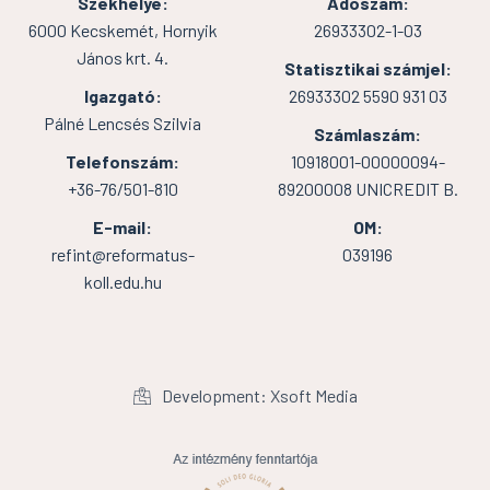
Székhelye:
Adószám:
6000 Kecskemét, Hornyik
26933302-1-03
János krt. 4.
Statisztikai számjel:
Igazgató:
26933302 5590 931 03
Pálné Lencsés Szilvia
Számlaszám:
Telefonszám:
10918001-00000094-
+36-76/501-810
89200008 UNICREDIT B.
E-mail:
OM:
refint@reformatus-
039196
koll.edu.hu
Development: Xsoft Media