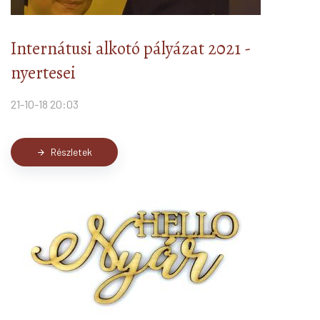
Internátusi alkotó pályázat 2021 -
nyertesei
21-10-18 20:03
Részletek
arrow_forward