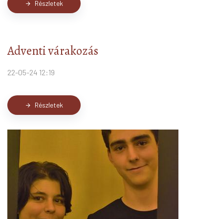
Részletek
arrow_forward
Adventi várakozás
22-05-24 12:19
Részletek
arrow_forward