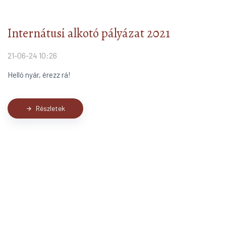
Internátusi alkotó pályázat 2021
21-06-24 10:26
Helló nyár, érezz rá!
Részletek
arrow_forward