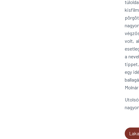
túlold
kisfil
pörgöt
nagyon
végzős
volt, 
esetle
a neve
tippet
egy id
ballag
Molnár
Utolsó
nagyon
Laka