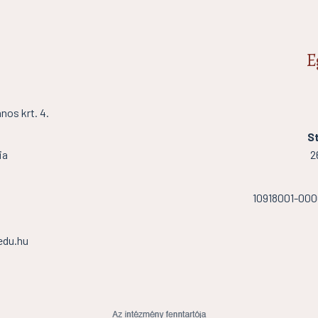
E
os krt. 4.
St
ia
2
10918001-00
edu.hu