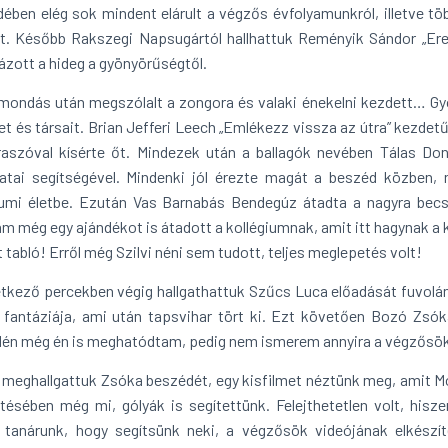
ében elég sok mindent elárult a végzős évfolyamunkról, illetve tö
. Később Rakszegi Napsugártól hallhattuk Reményik Sándor „Ered
rázott a hideg a gyönyörűségtől.
mondás után megszólalt a zongora és valaki énekelni kezdett… Gyö
et és társait. Brian Jefferi Leech „Emlékezz vissza az útra” kezd
aszóval kísérte őt. Mindezek után a ballagók nevében Tálas Don
atai segítségével. Mindenki jól érezte magát a beszéd közben, ne
iumi életbe. Ezután Vas Barnabás Bendegúz átadta a nagyra bec
am még egy ajándékot is átadott a kollégiumnak, amit itt hagynak a 
 tabló! Erről még Szilvi néni sem tudott, teljes meglepetés volt!
tkező percekben végig hallgathattuk Szűcs Luca előadását fuvolán
 fantáziája, ami után tapsvihar tört ki. Ezt követően Bozó Zsó
én még én is meghatódtam, pedig nem ismerem annyira a végzősöke
 meghallgattuk Zsóka beszédét, egy kisfilmet néztünk meg, amit Mo
ítésében még mi, gólyák is segítettünk. Felejthetetlen volt, hisz
 tanárunk, hogy segítsünk neki, a végzősök videójának elkészít