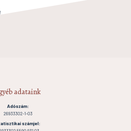
!
gyéb adataink
Adószám:
26933302-1-03
atisztikai számjel:
6933302 5590 931 03