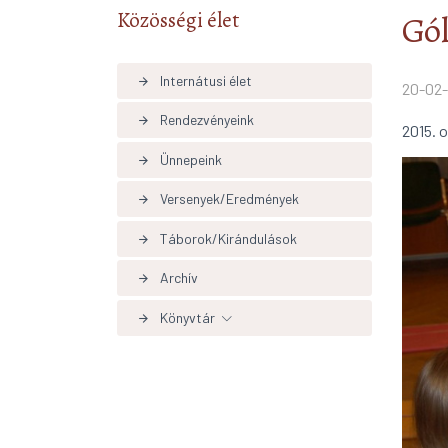
Közösségi élet
Gól
Internátusi élet
arrow_forward
20-02-
Rendezvényeink
arrow_forward
2015. 
Ünnepeink
arrow_forward
Versenyek/Eredmények
arrow_forward
Táborok/Kirándulások
arrow_forward
Archív
arrow_forward
Könyvtár
arrow_forward
Könyvtári hírek aktualítások
arrow_forward
Adatbázisok, linkek
arrow_forward