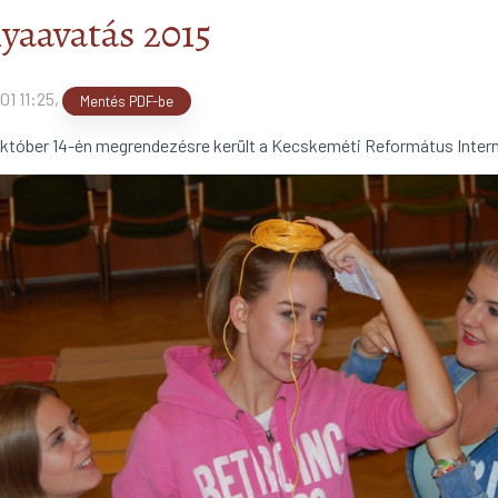
yaavatás 2015
01 11:25
,
Mentés PDF-be
október 14-én megrendezésre került a Kecskeméti Református Intern