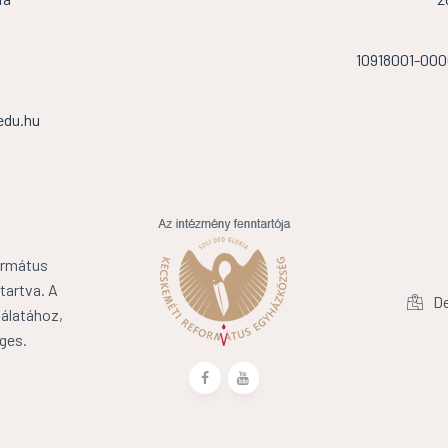
10918001-00
edu.hu
ormátus
tartva. A
De
álatához,
ges.