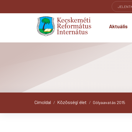
JELENT
Aktuális
Címoldal
Közösségi élet
/
/
Gólyaavatás 2015