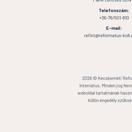
Telefonszám:
+36-76/501-810
E-mail:
refint@reformatus-koll.
2026 © Kecskeméti Ref
Internátus. Minden jog fenn
weboldal tartalmának haszn
külön engedély szüksé