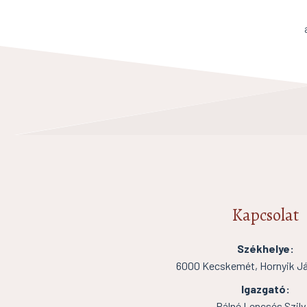
Kapcsolat
Székhelye:
6000 Kecskemét, Hornyik Ján
Igazgató:
Pálné Lencsés Szilv