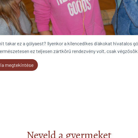
it takar ez a gólyaest? Ilyenkor a kilencedikes diákokat hivatalos gó
 Természetesen ez teljesen zártkörű rendezvény volt, csak végzősök é
ria megtekintése
Neveld a gyermeket