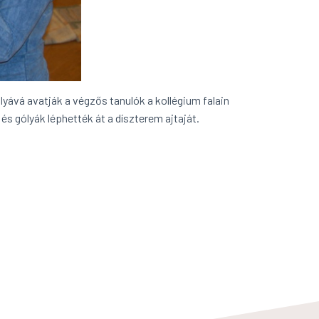
lyává avatják a végzős tanulók a kollégium falain
s gólyák léphették át a díszterem ajtaját.