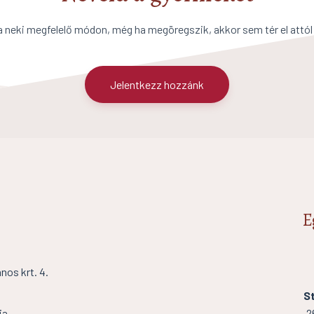
a neki megfelelő módon, még ha megöregszik, akkor sem tér el attól
Jelentkezz hozzánk
E
os krt. 4.
St
ia
2