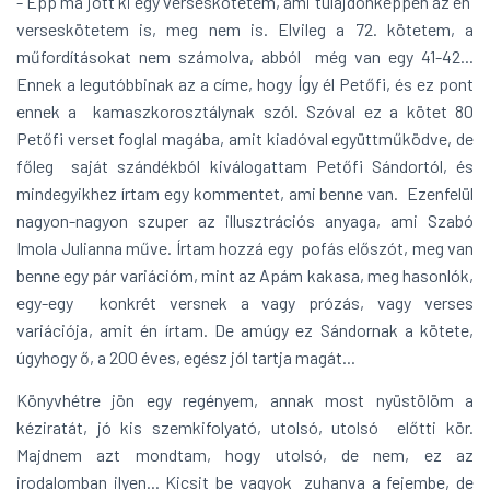
- Épp ma jött ki egy verseskötetem, ami tulajdonképpen az én
verseskötetem is, meg nem is. Elvileg a 72. kötetem, a
műfordításokat nem számolva, abból még van egy 41-42...
Ennek a legutóbbinak az a címe, hogy Így él Petőfi, és ez pont
ennek a kamaszkorosztálynak szól. Szóval ez a kötet 80
Petőfi verset foglal magába, amit kiadóval együttműködve, de
főleg saját szándékból kiválogattam Petőfi Sándortól, és
mindegyikhez írtam egy kommentet, ami benne van. Ezenfelül
nagyon-nagyon szuper az illusztrációs anyaga, ami Szabó
Imola Julianna műve. Írtam hozzá egy pofás előszót, meg van
benne egy pár variációm, mint az Apám kakasa, meg hasonlók,
egy-egy konkrét versnek a vagy prózás, vagy verses
variációja, amit én írtam. De amúgy ez Sándornak a kötete,
úgyhogy ő, a 200 éves, egész jól tartja magát...
Könyvhétre jön egy regényem, annak most nyüstölöm a
kéziratát, jó kis szemkifolyató, utolsó, utolsó előtti kör.
Majdnem azt mondtam, hogy utolsó, de nem, ez az
irodalomban ilyen... Kicsit be vagyok zuhanva a fejembe, de