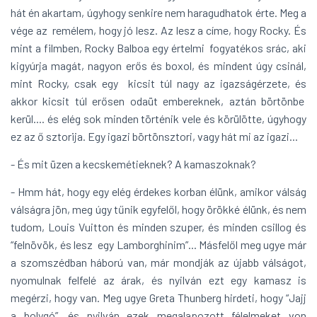
hát én akartam, úgyhogy senkire nem haragudhatok érte. Meg a
vége az remélem, hogy jó lesz. Az lesz a címe, hogy Rocky. És
mint a filmben, Rocky Balboa egy értelmi fogyatékos srác, aki
kigyúrja magát, nagyon erős és boxol, és mindent úgy csinál,
mint Rocky, csak egy kicsit túl nagy az igazságérzete, és
akkor kicsit túl erősen odaüt embereknek, aztán börtönbe
kerül.... és elég sok minden történik vele és körülötte, úgyhogy
ez az ő sztorija. Egy igazi börtönsztori, vagy hát mi az igazi...
- És mit üzen a kecskemétieknek? A kamaszoknak?
- Hmm hát, hogy egy elég érdekes korban élünk, amikor válság
válságra jön, meg úgy tűnik egyfelől, hogy örökké élünk, és nem
tudom, Louis Vuitton és minden szuper, és minden csillog és
“felnövök, és lesz egy Lamborghinim”... Másfelől meg ugye már
a szomszédban háború van, már mondják az újabb válságot,
nyomulnak felfelé az árak, és nyilván ezt egy kamasz is
megérzi, hogy van. Meg ugye Greta Thunberg hirdeti, hogy “Jajj
a bolygó”, és nyilván ezek megalapozott félelmeket von