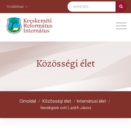
TOVÁBBIAK
Közösségi élet
Címoldal
Közösségi élet
Internátusi élet
/
/
/
Vendégünk volt Lackfi János