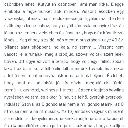
csöndben lehet. Kütyütlen csöndben, ami már ritka. Eléggé
elrabolja a figyelmünket sok minden. Viszont eközben egy
viszonylag intenzív, napi rendszerességű figyelem az Isten felé
szükséges lenne ahhoz, hogy egyáltalán valamennyire tisztán
lásson az ember az életében és lássa azt, hogy mi a következő
lépés... Meg ahogy a zsidó nép ment a pusztában, ugye 40 év,
pillanat alatt elröppent, no kaja, no semmi... Viszont nem
vásott el a ruhájuk, meg a cipőjük, szóval voltak azért jelek
bőven. Ott ugye az volt a tempó, hogy volt egy felhő, abban
lakott az Úr, mikor a felhő elindult, mentünk tovább, és amikor
a felhő nem ment sehová, akkor maradtunk helyben. És lehet,
hogy pont az oázisból -jó kis oázist megtaláltuk, fürdő,
termál, luxushotel, wellness, fitnesz -, éppen a legjobb bowling
nyerésben voltam, és akkor “elindult a felhő, gyerünk gyerekek,
indulás!” Szóval az Ő gondolatai nem a mi gondolataink, az Ő
ritmusa nem a mi ritmusunk. Ma hajlamosak vagyunk mindent
alárendelni a kényelemérzetünknek, megfordítom a kapucnit
és a kapucniból eszem a pattogatott kukoricát, hogy ne kelljen