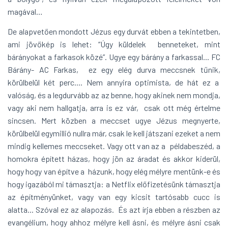
magával…
De alapvetően mondott Jézus egy durvát ebben a tekintetben,
ami jövőkép is lehet: “Úgy küldelek benneteket, mint
bárányokat a farkasok közé”. Ugye egy bárány a farkassal... FC
Bárány- AC Farkas, ez egy elég durva meccsnek tűnik,
körülbelül két perc.... Nem annyira optimista, de hát ez a
valóság, és a legdurvább az az benne, hogy akinek nem mondja,
vagy aki nem hallgatja, arra is ez vár, csak ott még értelme
sincsen. Mert közben a meccset ugye Jézus megnyerte,
körülbelül egymillió nullra már, csak le kell játszani ezeket a nem
mindig kellemes meccseket. Vagy ott van az a példabeszéd, a
homokra épített házas, hogy jön az áradat és akkor kiderül,
hogy hogy van építve a házunk, hogy elég mélyre mentünk-e és
hogy igazából mi támasztja: a Netflix előfizetésünk támasztja
az építményünket, vagy van egy kicsit tartósabb cucc is
alatta... Szóval ez az alapozás. És azt írja ebben a részben az
evangélium, hogy ahhoz mélyre kell ásni, és mélyre ásni csak