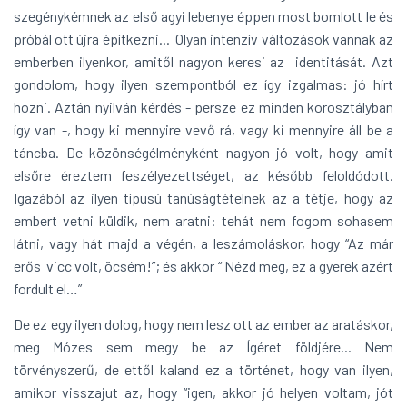
szegénykémnek az első agyi lebenye éppen most bomlott le és
próbál ott újra építkezni... Olyan intenzív változások vannak az
emberben ilyenkor, amitől nagyon keresi az identitását. Azt
gondolom, hogy ilyen szempontból ez így izgalmas: jó hírt
hozni. Aztán nyilván kérdés - persze ez minden korosztályban
így van -, hogy ki mennyire vevő rá, vagy ki mennyire áll be a
táncba. De közönségélményként nagyon jó volt, hogy amit
elsőre éreztem feszélyezettséget, az később feloldódott.
Igazából az ilyen típusú tanúságtételnek az a tétje, hogy az
embert vetni küldik, nem aratni: tehát nem fogom sohasem
látni, vagy hát majd a végén, a leszámoláskor, hogy “Az már
erős vicc volt, öcsém!”; és akkor “ Nézd meg, ez a gyerek azért
fordult el…”
De ez egy ilyen dolog, hogy nem lesz ott az ember az aratáskor,
meg Mózes sem megy be az Ígéret földjére... Nem
törvényszerű, de ettől kaland ez a történet, hogy van ilyen,
amikor visszajut az, hogy “igen, akkor jó helyen voltam, jót