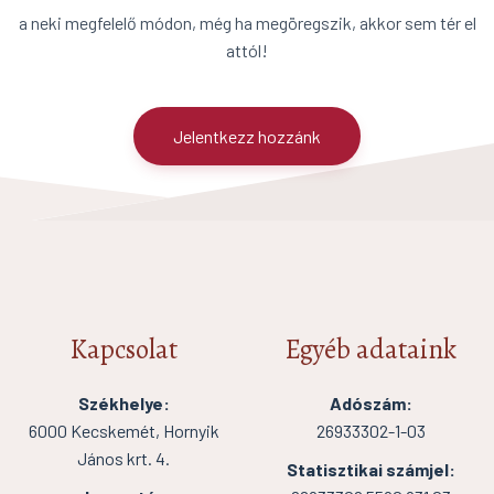
a neki megfelelő módon, még ha megöregszik, akkor sem tér el
attól!
Jelentkezz hozzánk
Kapcsolat
Egyéb adataink
Székhelye:
Adószám:
6000 Kecskemét, Hornyik
26933302-1-03
János krt. 4.
Statisztikai számjel: