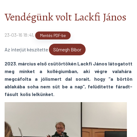
Mit olvasunk?!
arrow_forward
Vendégünk volt Lackfi János
23-03-16 18:41
,
Mentés PDF-be
Az interjút készítette
Sümegh Bíbor
2023. március első csütörtökén Lackfi János látogatott
meg minket a kollégiumban, aki végre valahára
megcáfolta a jólismert dal sorait, hogy “a börtön
ablakába soha nem süt be a nap”, felüdítette fáradt-
fásult kolis lelkünket.