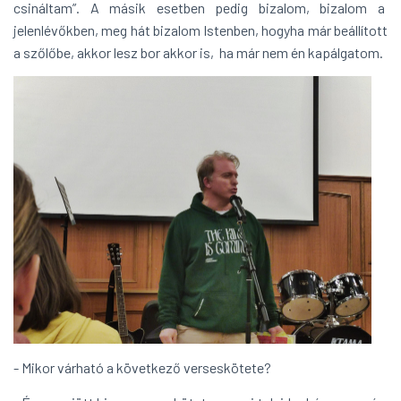
csináltam”. A másik esetben pedig bizalom, bizalom a
jelenlévőkben, meg hát bizalom Istenben, hogyha már beállított
a szőlőbe, akkor lesz bor akkor is, ha már nem én kapálgatom.
- Mikor várható a következő verseskötete?