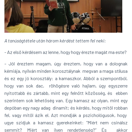
A tanúságtétele után három kérdést tettem fel neki:
- Az első kérdésem az lenne, hogy hogy érezte magát ma este?
- Jól éreztem magam, úgy éreztem, hogy van a dolognak
kémiája, nyilván minden korosztálynak megvan a maga stílusa
és ez egy jó korosztály: a kamaszkor. Abból a szempontból,
hogy van sok dac, röhögésre való hajlam, úgy egyszerre
nyitottabb és zártabb, mint egy felnőtt közösség, és ebben
szerintem sok lehetőség van. Egy kamasz az olyan, mint egy
depóban egy nagy adag dinamit; és kérdés, hogy mitől robban
fel, vagy mitől ázik el. Azt mondják a pszichológusok, hogy
ugye szidjuk a kamasz gyerekeinket: “Miért nem csinálsz
semmit? Miért van ilyen rendetlenség?” És akkor