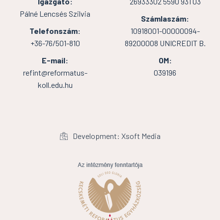
Igazgató:
26933302 5590 931 03
Pálné Lencsés Szilvia
Számlaszám:
Telefonszám:
10918001-00000094-
+36-76/501-810
89200008 UNICREDIT B.
E-mail:
OM:
refint@reformatus-
039196
koll.edu.hu
Development: Xsoft Media