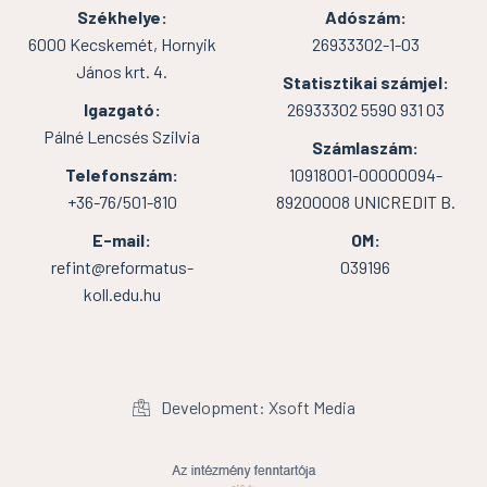
Székhelye:
Adószám:
6000 Kecskemét, Hornyik
26933302-1-03
János krt. 4.
Statisztikai számjel:
Igazgató:
26933302 5590 931 03
Pálné Lencsés Szilvia
Számlaszám:
Telefonszám:
10918001-00000094-
+36-76/501-810
89200008 UNICREDIT B.
E-mail:
OM:
refint@reformatus-
039196
koll.edu.hu
Development: Xsoft Media