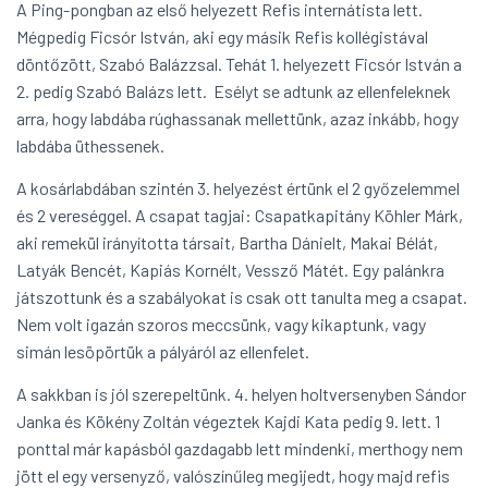
A Ping-pongban az első helyezett Refis internátista lett.
Mégpedig Ficsór István, aki egy másik Refis kollégistával
döntőzött, Szabó Balázzsal. Tehát 1. helyezett Ficsór István a
2. pedig Szabó Balázs lett. Esélyt se adtunk az ellenfeleknek
arra, hogy labdába rúghassanak mellettünk, azaz inkább, hogy
labdába üthessenek.
A kosárlabdában szintén 3. helyezést értünk el 2 győzelemmel
és 2 vereséggel. A csapat tagjai: Csapatkapitány Köhler Márk,
aki remekül irányította társait, Bartha Dánielt, Makai Bélát,
Latyák Bencét, Kapiás Kornélt, Vessző Mátét. Egy palánkra
játszottunk és a szabályokat is csak ott tanulta meg a csapat.
Nem volt igazán szoros meccsünk, vagy kikaptunk, vagy
simán lesöpörtük a pályáról az ellenfelet.
A sakkban is jól szerepeltünk. 4. helyen holtversenyben Sándor
Janka és Kökény Zoltán végeztek Kajdi Kata pedig 9. lett. 1
ponttal már kapásból gazdagabb lett mindenki, merthogy nem
jött el egy versenyző, valószínűleg megijedt, hogy majd refis