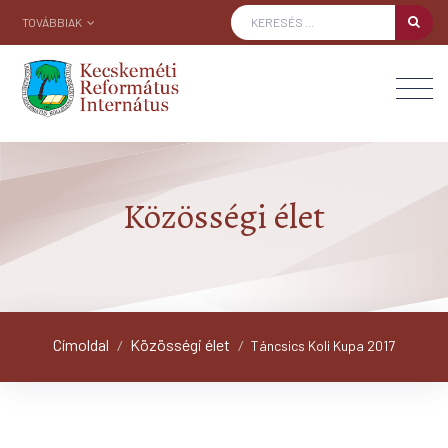
TOVÁBBIAK
Közösségi élet
Címoldal
Közösségi élet
/
/
Táncsics Koli Kupa 2017