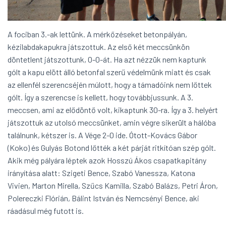
A fociban 3.-ak lettünk. A mérkőzéseket betonpályán,
kézilabdakapukra játszottuk. Az első két meccsünkön
döntetlent játszottunk, 0-0-át. Ha azt nézzük nem kaptunk
gólt a kapu elött álló betonfal szerű védelmünk miatt és csak
az ellenfél szerencséjén múlott, hogy a támadóink nem lőttek
gólt. Így a szerencse is kellett, hogy továbbjussunk. A 3.
meccsen, ami az elődöntő volt, kikaptunk 30-ra. Így a 3. helyért
játszottuk az utolsó meccsünket, amin végre sikerült a hálóba
találnunk, kétszer is. A Vége 2-0 ide. Ótott-Kovács Gábor
(Koko) és Gulyás Botond lőtték a két párját ritkítóan szép gólt.
Akik még pályára léptek azok Hosszú Ákos csapatkapitány
irányítása alatt: Szigeti Bence, Szabó Vanessza, Katona
Vivien, Marton Mirella, Szűcs Kamilla, Szabó Balázs, Petri Áron,
Polereczki Flórián, Bálint István és Nemcsényi Bence, aki
ráadásul még futott is.