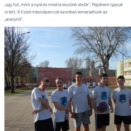
„úgy fut, mint a nyúl és miatta leszünk elsők”. Majdnem igazuk
is lett. 6 tized másodperccel azonban lemaradtunk az
„aranyról”.