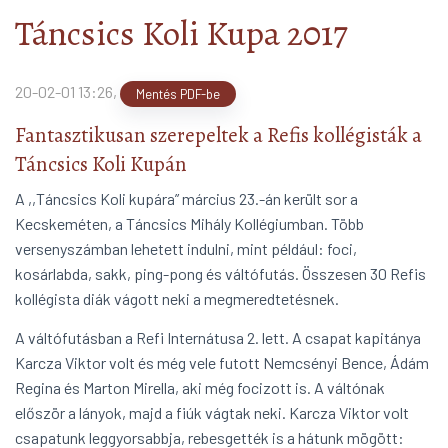
Mit olvasunk?!
arrow_forward
Táncsics Koli Kupa 2017
20-02-01 13:26
,
Mentés PDF-be
Fantasztikusan szerepeltek a Refis kollégisták a
Táncsics Koli Kupán
A ,,Táncsics Koli kupára” március 23.-án került sor a
Kecskeméten, a Táncsics Mihály Kollégiumban. Több
versenyszámban lehetett indulni, mint például: foci,
kosárlabda, sakk, ping-pong és váltófutás. Összesen 30 Refis
kollégista diák vágott neki a megmeredtetésnek.
A váltófutásban a Refi Internátusa 2. lett. A csapat kapitánya
Karcza Viktor volt és még vele futott Nemcsényi Bence, Ádám
Regina és Marton Mirella, aki még focizott is. A váltónak
először a lányok, majd a fiúk vágtak neki. Karcza Viktor volt
csapatunk leggyorsabbja, rebesgették is a hátunk mögött: