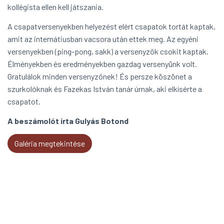
kollégista ellen kell játszania.
A csapatversenyekben helyezést elért csapatok tortát kaptak,
amit az internátiusban vacsora után ettek meg. Az egyéni
versenyekben (ping-pong, sakk) a versenyzők csokit kaptak.
Élményekben és eredményekben gazdag versenyünk volt.
Gratulálok minden versenyzőnek! És persze köszönet a
szurkolóknak és Fazekas István tanár úrnak, aki elkísérte a
csapatot.
A beszámolót írta Gulyás Botond
Galéria megtekintése