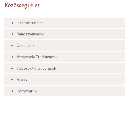
Közösségi élet
Internátusi élet
arrow_forward
Rendezvényeink
arrow_forward
Ünnepeink
arrow_forward
Versenyek/Eredmények
arrow_forward
Táborok/Kirándulások
arrow_forward
Archív
arrow_forward
Könyvtár
arrow_forward
Könyvtári hírek aktualítások
arrow_forward
Adatbázisok, linkek
arrow_forward