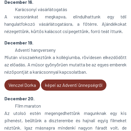
December 16.
Karácsonyi vásárlátogatás
A vacsoránkat megkapva, elindulhattunk egy téli
hangulatfokozó vásárlátogatásra, a főtérre. Ajándékokat
nézegettünk, kürtős kalácsot csipegettünk, forró teát ittunk.
December 19.
Adventi hangverseny
Miután visszaérkeztünk a kollégiumba, rövidesen elkezdődött
az előadás. A műsor gyönyörűen mutatta be az egyes emberek
nézőpontját a karácsonnyal kapcsolatban.
Venczel Dorka
képei az Adventi ünnepségről
December 20.
Film maraton
Az utolsó estén megengedhettünk magunknak egy kis
pihenést, beültünk a díszterembe és hajnali egyig filmeket
néztünk. Igaz másnapra mindenki nagyon fáradt volt, de