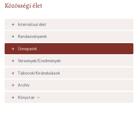
Közösségi élet
Internátusi élet
arrow_forward
Rendezvényeink
arrow_forward
Ünnepeink
arrow_forward
Versenyek/Eredmények
arrow_forward
Táborok/Kirándulások
arrow_forward
Archív
arrow_forward
Könyvtár
arrow_forward
Könyvtári hírek aktualítások
arrow_forward
Adatbázisok, linkek
arrow_forward