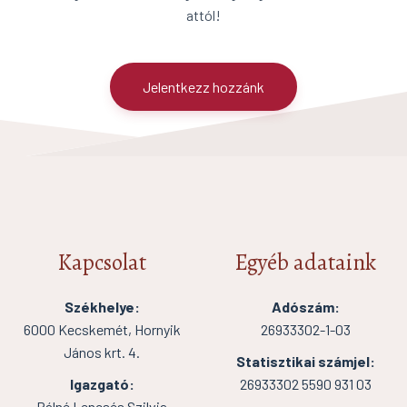
attól!
Jelentkezz hozzánk
Kapcsolat
Egyéb adataink
Székhelye:
Adószám:
6000 Kecskemét, Hornyik
26933302-1-03
János krt. 4.
Statisztikai számjel:
Igazgató:
26933302 5590 931 03
Pálné Lencsés Szilvia