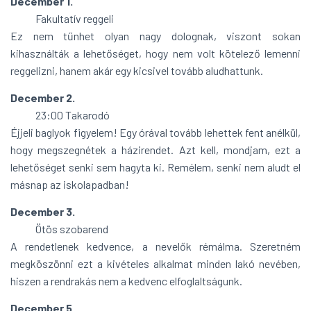
December 1.
Fakultatív reggeli
Ez nem tűnhet olyan nagy dolognak, viszont sokan
kihasználták a lehetőséget, hogy nem volt kötelező lemenni
reggelizni, hanem akár egy kicsivel tovább aludhattunk.
December 2.
23:00 Takarodó
Éjjeli baglyok figyelem! Egy órával tovább lehettek fent anélkül,
hogy megszegnétek a házirendet. Azt kell, mondjam, ezt a
lehetőséget senki sem hagyta ki. Remélem, senki nem aludt el
másnap az iskolapadban!
December 3.
Ötös szobarend
A rendetlenek kedvence, a nevelők rémálma. Szeretném
megköszönni ezt a kivételes alkalmat minden lakó nevében,
hiszen a rendrakás nem a kedvenc elfoglaltságunk.
December 5.