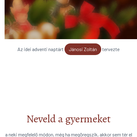
Az idei adventi naptárt
Jánosi Zoltán
tervezte
Neveld a gyermeket
a neki megfelelő módon, még ha megöregszik, akkor sem tér el