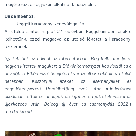
megérte ezt az egyszeri alkalmat kihasználni.
December 21.
Reggeli karácsonyi zeneválogatás
Az utolsó tanítási nap a 2021-es évben. Reggel ünnepi zenékre
kelhettünk, ezzel megadva az utolsó löketet a karácsonyi
szellemnek.
Így telt hát az advent az Internátusban. Meg kell, mondjam,
nagyon kitettek magukért a Diákönkormányzat képviselői és a
nevelők is. Elképesztő hangulatot varázsoltak nekünk az utolsó
hetekben. Köszönjük ezeket az eseményeket és
engedékenységet! Remélhetőleg ezek után mindenkinek
csodásan teltek az ünnepek és kipihenten jöttetek vissza az
újévkezdés után. Boldog új évet és eseménydús 2022-t
mindenkinek!