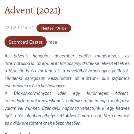
Mit olvasunk?!
arrow_forward
Advent (2021)
22-02-01 14:40
,
Mentés PDF-be
Szombati Eszter
írása
Az adventi hangulat december elején megérkezett az
Internátusba is: az épületet karácsonyi díszekkel ékesítették és
a lépcsőn is érezni lehetett a nevelőiből áradó gyertyaillatot.
Mindenki szorgosan készülődött az előttünk álló izgalmas
eseményekre és a karácsonyra.
A Diákönkormányzat idén egy különleges Adventi
kalendáriummal kedveskedett nekünk: minden nap megleptek
valamivel minket. Ezenkívül naponta vehettünk ki egy kedves
igét a társalgóban elhelyezett Adventi naptárból, Vera néninek
és a diákpresbitereknek köszönhetően.