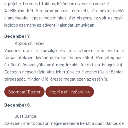
cipőjébe. De csak titokban, különben elveszik a varázs!
A Mikulás két kis krampusszal érkezett, és névre szóló
ajándékokkal lepett meg minket. Azt hiszem, ez volt az egyik
legjobb esemény az adventi kalendáriumunkban.
December 7.
Közös chillezés
Vacsora után a társalgó és a díszterem már várta a
társasjátékozni kívánó diákokat és nevelőket. Rengeteg nasi
és üdítő összegyűlt, ami még inkább fokozta a hangulatot.
Egészen negyed tízig kint lehettünk és élvezhettük a többiek
társaságát. Mindenki jól érezte magát ezen az estén is.
Szombati Eszter
képei a chilezésről >>
December 8.
Just Dance
Az évben már többször megrendezésre került a Just Dance, de