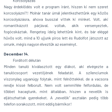
Korcsolyázás
Nagy érdeklődés volt e program iránt, hiszen ki nem szeret
korcsolyázni?! Molnár tanár úrnál jelentkezhettünk egy közös
korcsolyázásra, ahova busszal vittek ki minket. Volt, aki
romantikázott párjával, voltak, akik versenyeztek,
fogócskáztak. Rengeteg ideig lehettünk kint, és bár eléggé
hűvös volt, mind a 10 ujjunk piros lett és Rudolfot játszott az
orrunk, mégis nagyon élveztük az eseményt.
December 14.
Fordított délután
Minden tanuló kiválasztott egy diákot, aki elvégezte a
tanulócsoport vezetőjének feladatát. A szilenciumok
viszonylag ugyanúgy folytak, mint felnőttekkel, de a vacsora
rendje kissé felborult. Nem volt semmiféle felfordulás, de
többet kacagtunk, mint általában, hiszen a nevelők is
eljátszhattak gyerekeket. A „nevelők” asztalán pedig több
telefon sorakozott, mint eddig bármikor!