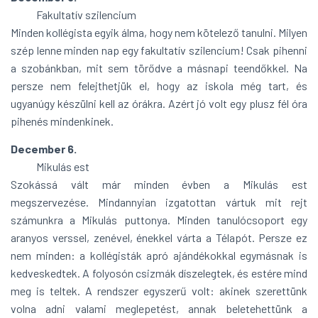
Fakultatív szilencium
Minden kollégista egyik álma, hogy nem kötelező tanulni. Milyen
szép lenne minden nap egy fakultatív szilencium! Csak pihenni
a szobánkban, mit sem törődve a másnapi teendőkkel. Na
persze nem felejthetjük el, hogy az iskola még tart, és
ugyanúgy készülni kell az órákra. Azért jó volt egy plusz fél óra
pihenés mindenkinek.
December 6.
Mikulás est
Szokássá vált már minden évben a Mikulás est
megszervezése. Mindannyian izgatottan vártuk mit rejt
számunkra a Mikulás puttonya. Minden tanulócsoport egy
aranyos verssel, zenével, énekkel várta a Télapót. Persze ez
nem minden: a kollégisták apró ajándékokkal egymásnak is
kedveskedtek. A folyosón csizmák díszelegtek, és estére mind
meg is teltek. A rendszer egyszerű volt: akinek szerettünk
volna adni valami meglepetést, annak beletehettünk a