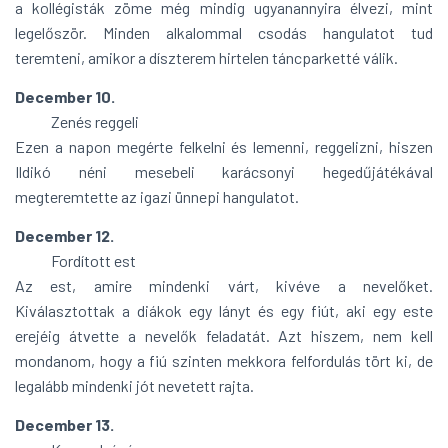
a kollégisták zöme még mindig ugyanannyira élvezi, mint
legelőször. Minden alkalommal csodás hangulatot tud
teremteni, amikor a díszterem hirtelen táncparketté válik.
December 10.
Zenés reggeli
Ezen a napon megérte felkelni és lemenni, reggelizni, hiszen
Ildikó néni mesebeli karácsonyi hegedűjátékával
megteremtette az igazi ünnepi hangulatot.
December 12.
Fordított est
Az est, amire mindenki várt, kivéve a nevelőket.
Kiválasztottak a diákok egy lányt és egy fiút, aki egy este
erejéig átvette a nevelők feladatát. Azt hiszem, nem kell
mondanom, hogy a fiú szinten mekkora felfordulás tört ki, de
legalább mindenki jót nevetett rajta.
December 13.