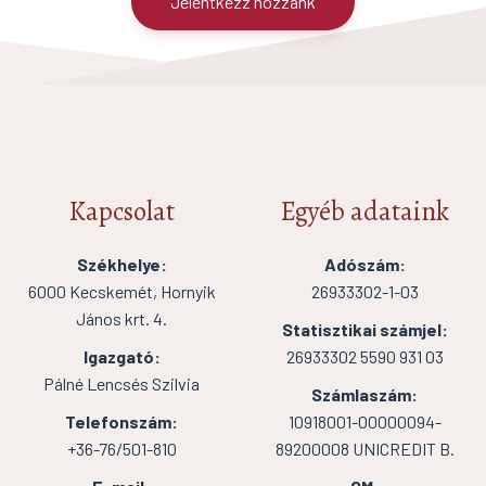
Jelentkezz hozzánk
Kapcsolat
Egyéb adataink
Székhelye:
Adószám:
6000 Kecskemét, Hornyik
26933302-1-03
János krt. 4.
Statisztikai számjel:
Igazgató:
26933302 5590 931 03
Pálné Lencsés Szilvia
Számlaszám:
Telefonszám:
10918001-00000094-
+36-76/501-810
89200008 UNICREDIT B.