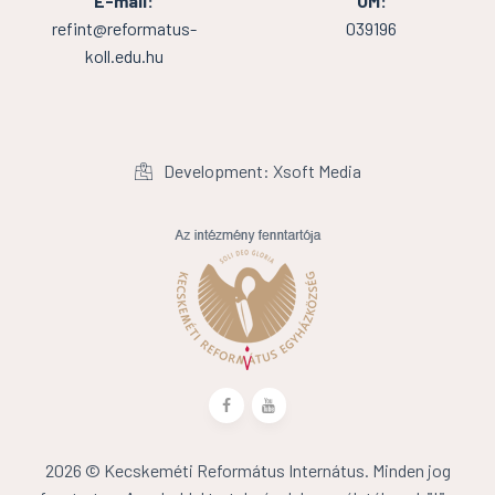
E-mail:
OM:
refint@reformatus-
039196
koll.edu.hu
Development: Xsoft Media
2026 © Kecskeméti Református Internátus. Minden jog