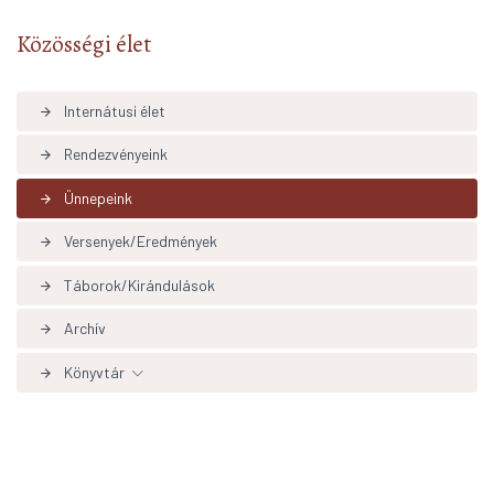
Közösségi élet
Internátusi élet
arrow_forward
Rendezvényeink
arrow_forward
Ünnepeink
arrow_forward
Versenyek/Eredmények
arrow_forward
Táborok/Kirándulások
arrow_forward
Archív
arrow_forward
Könyvtár
arrow_forward
Könyvtári hírek aktualítások
arrow_forward
Adatbázisok, linkek
arrow_forward