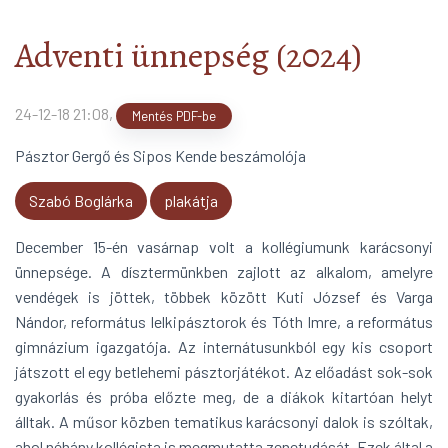
Mit olvasunk?!
arrow_forward
Adventi ünnepség (2024)
24-12-18 21:08
,
Mentés PDF-be
Pásztor Gergő és Sipos Kende beszámolója
Szabó Boglárka
plakátja
December 15-én vasárnap volt a kollégiumunk karácsonyi
ünnepsége. A dísztermünkben zajlott az alkalom, amelyre
vendégek is jöttek, többek között Kuti József és Varga
Nándor, református lelkipásztorok és Tóth Imre, a református
gimnázium igazgatója. Az internátusunkból egy kis csoport
játszott el egy betlehemi pásztorjátékot. Az előadást sok-sok
gyakorlás és próba előzte meg, de a diákok kitartóan helyt
álltak. A műsor közben tematikus karácsonyi dalok is szóltak,
ahol néhány kollégista is megmutatta zenetudását. Ezek által a