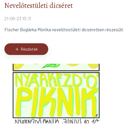
Nevelőtestületi dicséret
21-06-23 10:11
Fischer Boglárka Mónika nevelőtestületi dícséretben részesült.
Részletek
arrow_forward