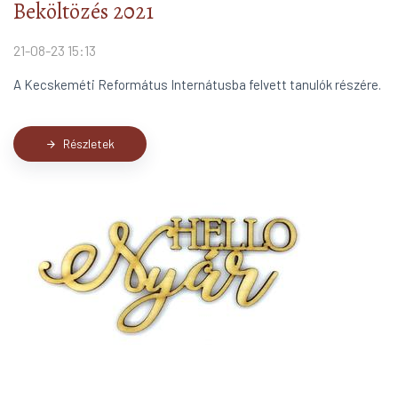
Beköltözés 2021
21-08-23 15:13
A Kecskeméti Református Internátusba felvett tanulók részére.
Részletek
arrow_forward