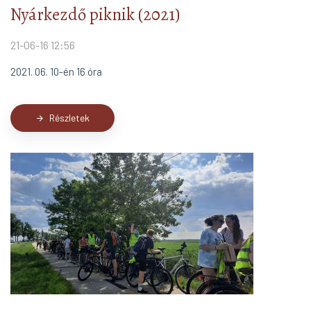
Nyárkezdő piknik (2021)
21-06-16 12:56
2021. 06. 10-én 16 óra
Részletek
arrow_forward