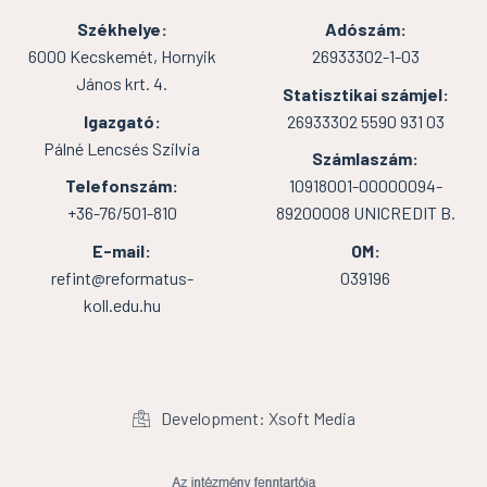
Székhelye:
Adószám:
6000 Kecskemét, Hornyik
26933302-1-03
János krt. 4.
Statisztikai számjel:
Igazgató:
26933302 5590 931 03
Pálné Lencsés Szilvia
Számlaszám:
Telefonszám:
10918001-00000094-
+36-76/501-810
89200008 UNICREDIT B.
E-mail:
OM:
refint@reformatus-
039196
koll.edu.hu
Development: Xsoft Media