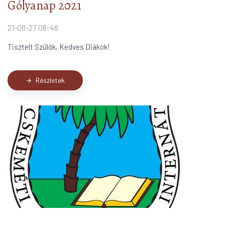
Gólyanap 2021
21-08-27 08:48
Tisztelt Szülők, Kedves Diákok!
Részletek
arrow_forward