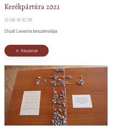
Kerékpártúra 2021
21-06-16 10:38
Chudi Levente beszámolója
Részletek
arrow_forward