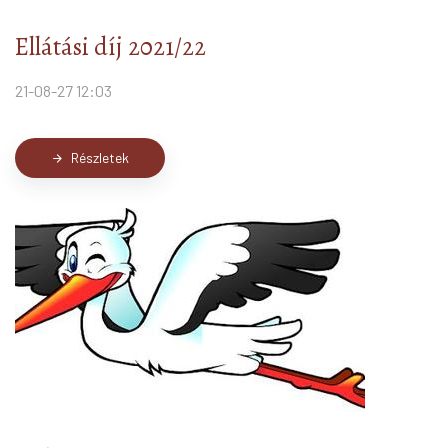
Ellátási díj 2021/22
21-08-27 12:03
Részletek
arrow_forward