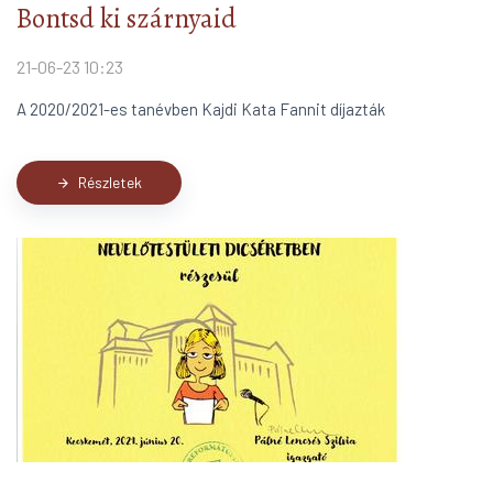
Bontsd ki szárnyaid
21-06-23 10:23
A 2020/2021-es tanévben Kajdi Kata Fannit díjazták
Részletek
arrow_forward