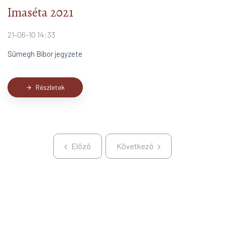
Imaséta 2021
21-06-10 14:33
Sümegh Bíbor jegyzete
Részletek
arrow_forward
Előző
Következő
Előző
Következő