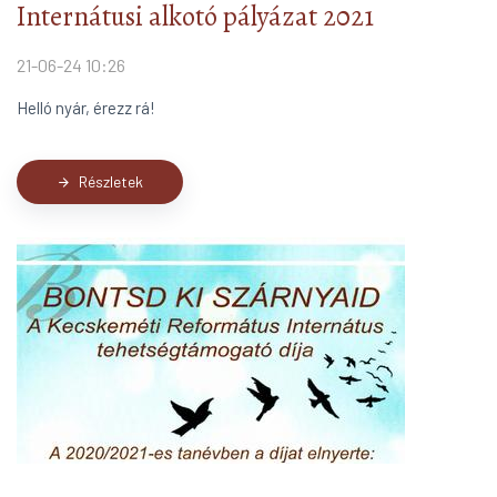
Internátusi alkotó pályázat 2021
21-06-24 10:26
Helló nyár, érezz rá!
Részletek
arrow_forward