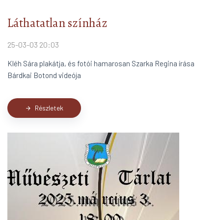
Láthatatlan színház
25-03-03 20:03
Kléh Sára plakátja, és fotói hamarosan Szarka Regina írása
Bárdkai Botond videója
Részletek
arrow_forward