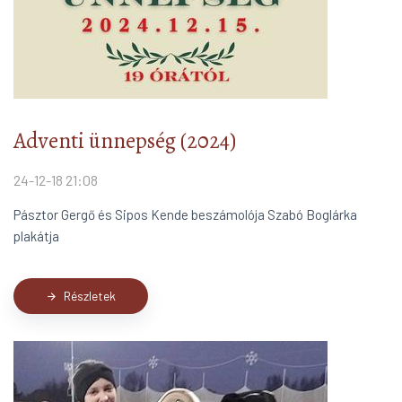
Adventi ünnepség (2024)
24-12-18 21:08
Pásztor Gergő és Sipos Kende beszámolója Szabó Boglárka
plakátja
Részletek
arrow_forward