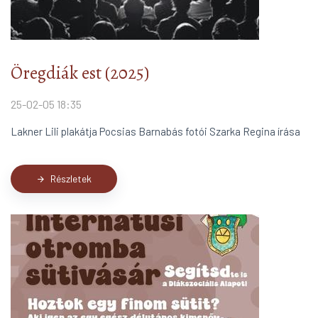
Öregdiák est (2025)
25-02-05 18:35
Lakner Lili plakátja Pocsias Barnabás fotói Szarka Regina írása
Részletek
arrow_forward