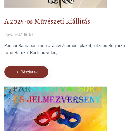
A 2025-ös Művészeti Kiállítás
25-03-03 19:51
Pocsai Barnabás írása Utassy Zsombor plakátja Szabó Boglárka
fotói Bárdkai Bortond videója
Részletek
arrow_forward