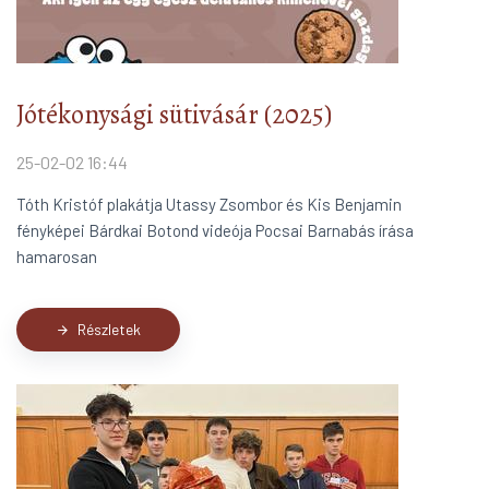
Jótékonysági sütivásár (2025)
25-02-02 16:44
Tóth Kristóf plakátja Utassy Zsombor és Kis Benjamin
fényképei Bárdkai Botond videója Pocsai Barnabás írása
hamarosan
Részletek
arrow_forward