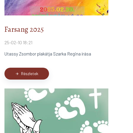
Farsang 2025
25-02-10 18:21
Utassy Zsombor plakátja Szarka Regina írása
Részletek
arrow_forward