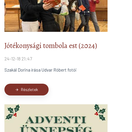
Jótékonysági tombola est (2024)
24-12-18 21:47
Szakál Dorina írása Udvar Róbert fotói
Részletek
arrow_forward