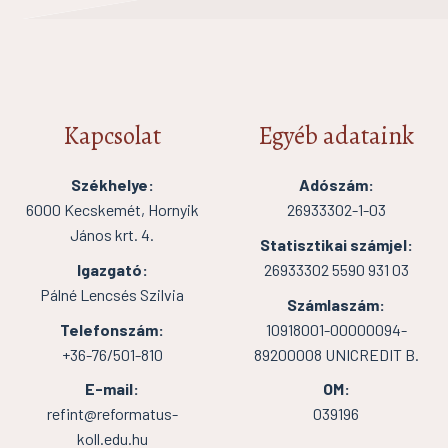
Kapcsolat
Egyéb adataink
Székhelye:
Adószám:
6000 Kecskemét, Hornyik
26933302-1-03
János krt. 4.
Statisztikai számjel:
Igazgató:
26933302 5590 931 03
Pálné Lencsés Szilvia
Számlaszám:
Telefonszám:
10918001-00000094-
+36-76/501-810
89200008 UNICREDIT B.
E-mail:
OM:
refint@reformatus-
039196
koll.edu.hu