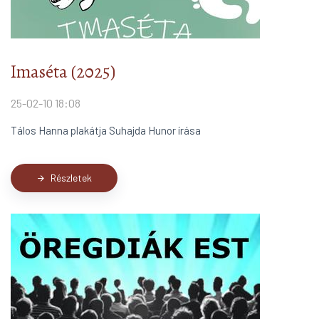
Imaséta (2025)
25-02-10 18:08
Tálos Hanna plakátja Suhajda Hunor írása
Részletek
arrow_forward