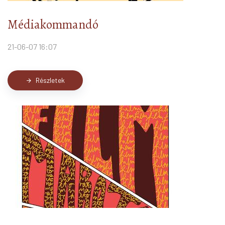
Médiakommandó
21-06-07 16:07
Részletek
arrow_forward