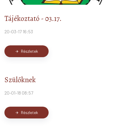
Tájékoztató - 03.17.
20-03-17 16:53
Részletek
arrow_forward
Szülőknek
20-01-18 08:57
Részletek
arrow_forward