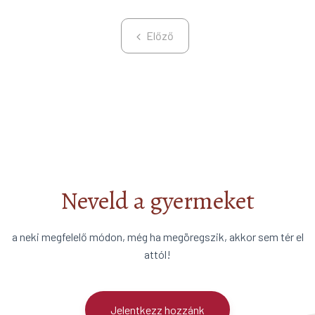
Előző
Előző
Neveld a gyermeket
a neki megfelelő módon, még ha megöregszik, akkor sem tér el
attól!
Jelentkezz hozzánk