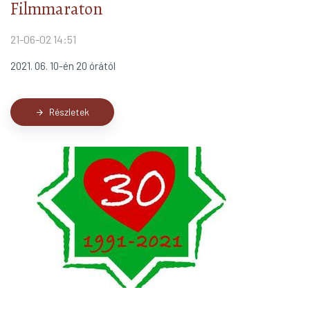
Filmmaraton
21-06-02 14:51
2021. 06. 10-én 20 órától
Részletek
arrow_forward