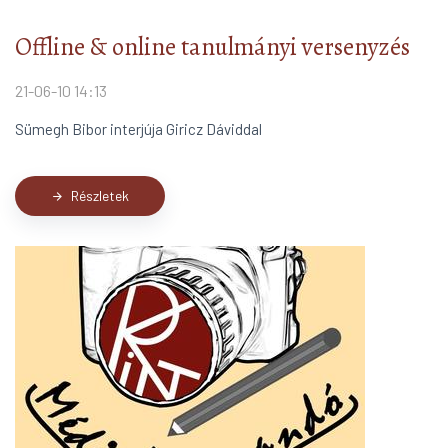
Offline & online tanulmányi versenyzés
21-06-10 14:13
Sümegh Bibor interjúja Giricz Dáviddal
Részletek
arrow_forward