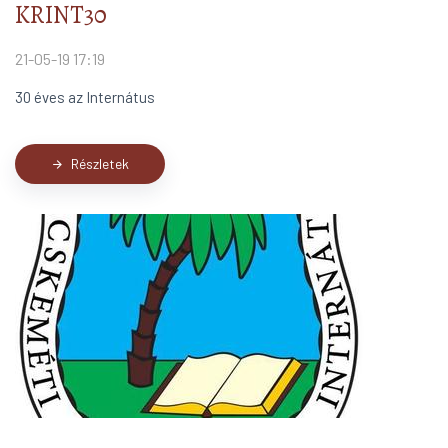
KRINT30
21-05-19 17:19
30 éves az Internátus
Részletek
arrow_forward