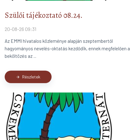
Szülői tájékoztató 08.24.
20-08-26 09:31
Az EMMI hivatalos közleménye alapján szeptembertől
hagyományos nevelés-oktatás kezdődik, ennek megfelelően a
beköltözés az ...
Részletek
arrow_forward