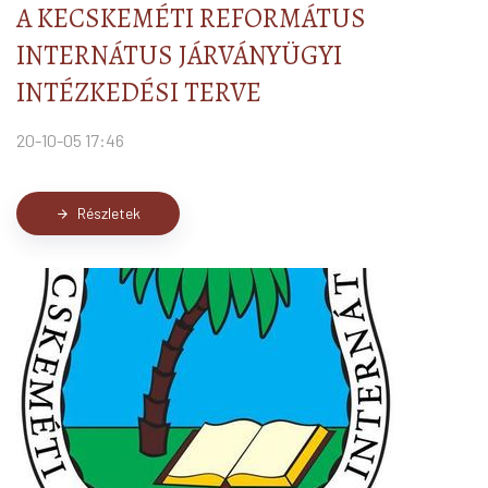
A KECSKEMÉTI REFORMÁTUS
INTERNÁTUS JÁRVÁNYÜGYI
INTÉZKEDÉSI TERVE
20-10-05 17:46
Részletek
arrow_forward