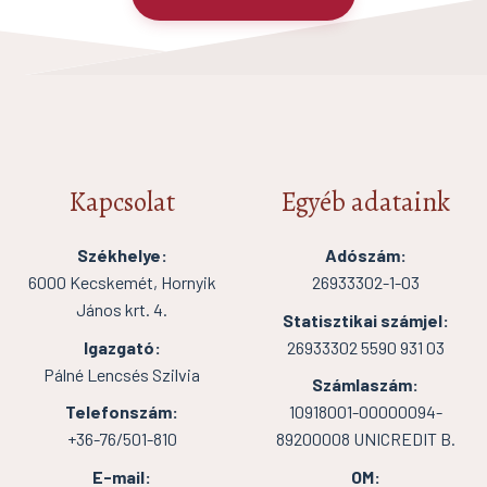
Kapcsolat
Egyéb adataink
Székhelye:
Adószám:
6000 Kecskemét, Hornyik
26933302-1-03
János krt. 4.
Statisztikai számjel:
Igazgató:
26933302 5590 931 03
Pálné Lencsés Szilvia
Számlaszám:
Telefonszám:
10918001-00000094-
+36-76/501-810
89200008 UNICREDIT B.
E-mail:
OM: